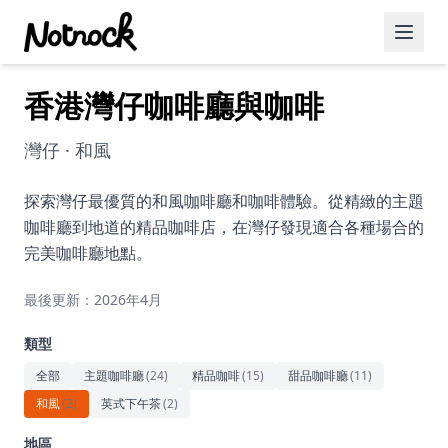
香港灣仔咖啡廳與咖啡
精選活動
博客文章
灣仔 · 和風
約會好去處
探索灣仔最優質的和風咖啡廳和咖啡體驗。從精緻的主題
咖啡廳到地道的精品咖啡店，在灣仔發現適合各種場合的
美食佳餚
完美咖啡廳地點。
品酒
最後更新：2026年4月
咖啡廳
類型
運動
全部
主題咖啡廳
(
24
)
精品咖啡
(
15
)
甜品咖啡廳
(
11
)
和風
(
2
)
英式下午茶
(
2
)
藝術文化
地區