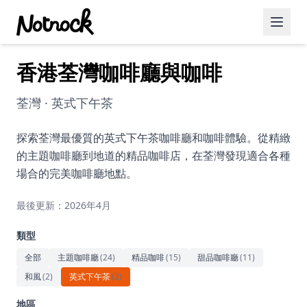
香港荃灣咖啡廳與咖啡
精選活動
博客文章
荃灣 · 英式下午茶
約會好去處
探索荃灣最優質的英式下午茶咖啡廳和咖啡體驗。從精緻
的主題咖啡廳到地道的精品咖啡店，在荃灣發現適合各種
美食佳餚
場合的完美咖啡廳地點。
品酒
最後更新：2026年4月
咖啡廳
類型
運動
全部
主題咖啡廳
(
24
)
精品咖啡
(
15
)
甜品咖啡廳
(
11
)
和風
(
2
)
英式下午茶
(
2
)
藝術文化
地區