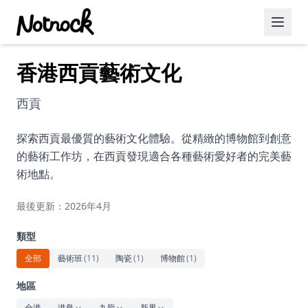
香港西貢藝術文化
精選活動
博客文章
西貢
約會好去處
探索西貢最優質的藝術文化體驗。從精緻的博物館到創意
的藝術工作坊，在西貢發現適合各種藝術愛好者的完美藝
美食佳餚
術地點。
品酒
最後更新：2026年4月
咖啡廳
類型
運動
全部
藝術班
(
11
)
陶瓷
(
1
)
博物館
(
1
)
藝術文化
地區
全港
港島
九龍
新界