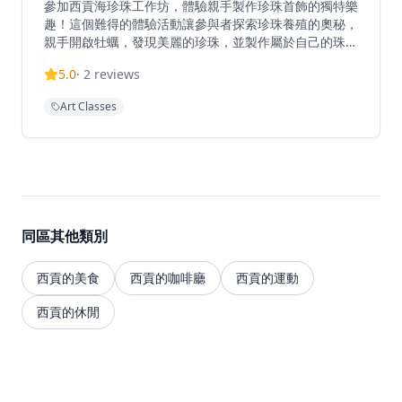
參加西貢海珍珠工作坊，體驗親手製作珍珠首飾的獨特樂
趣！這個難得的體驗活動讓參與者探索珍珠養殖的奧秘，
親手開啟牡蠣，發現美麗的珍珠，並製作屬於自己的珠寶
首飾。在由香港珍珠養殖協會營運的珍珠農場中，深入了
5.0
·
2
reviews
解香港珍珠養殖的歷史、產業和文化，學習珍珠的形成過
程和養殖技術。工作坊適合情侶、朋友或家庭一起參與，
Art Classes
創造獨特的藝術體驗和美好回憶。無論是想要學習新技
能，還是尋找新穎的約會活動，西貢珍珠工作坊都能提供
有趣且難忘的體驗，讓參與者帶走自己親手製作的珍珠首
飾作為紀念。
同區其他類別
西貢的美食
西貢的咖啡廳
西貢的運動
西貢的休閒