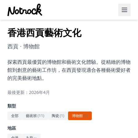
香港西貢藝術文化
精選活動
博客文章
西貢 · 博物館
約會好去處
探索西貢最優質的博物館和藝術文化體驗。從精緻的博物
館到創意的藝術工作坊，在西貢發現適合各種藝術愛好者
美食佳餚
的完美藝術地點。
品酒
最後更新：2026年4月
咖啡廳
類型
運動
全部
藝術班
(
11
)
陶瓷
(
1
)
博物館
(
1
)
藝術文化
地區
全港
九龍