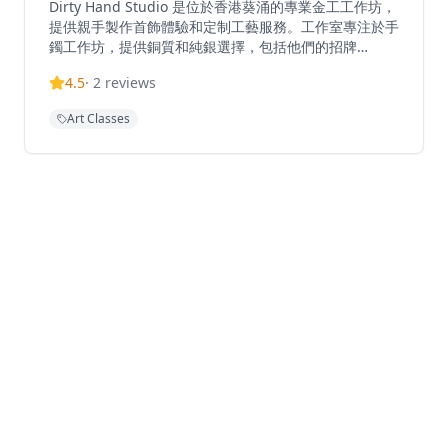
Dirty Hand Studio 是位於香港葵涌的專業金工工作坊，
提供親手製作首飾體驗和定制工藝服務。工作室專注於手
鐲工作坊，提供銅質和純銀選擇，包括他們的招牌
「Leave your message」個人化手鐲工作坊，客人可以
4.5
·
2
reviews
刻上自定義訊息。他們還提供「扭扭擰擰」銅手鐲工作
坊，有多種設計選擇。工作室位於葵涌廣場附近的華業工
Art Classes
業大廈，結合傳統金工工藝與現代創意，是尋求獨特手工
配飾和創意工作坊體驗的理想目的地。工作室交通便利，
距離葵芳港鐵站約2-3分鐘步行路程。