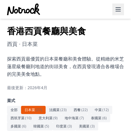
香港西貢餐廳與美食
精選活動
博客文章
西貢 · 日本菜
約會好去處
探索西貢最優質的日本菜餐廳和美食體驗。從精緻的米芝
蓮星級餐廳到地道的街頭美食，在西貢發現適合各種場合
美食佳餚
的完美美食地點。
品酒
最後更新：2026年4月
咖啡廳
菜式
運動
全部
日本菜
(
27
)
法國菜
(
23
)
西餐
(
22
)
中菜
(
12
)
西班牙菜
(
10
)
意大利菜
(
9
)
地中海菜
(
7
)
泰國菜
(
6
)
藝術文化
多國菜
(
6
)
韓國菜
(
5
)
印度菜
(
3
)
美國菜
(
3
)