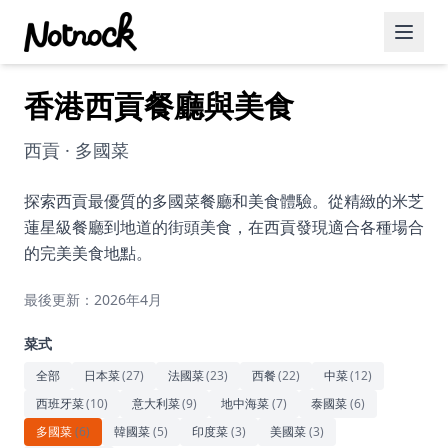
香港西貢餐廳與美食
精選活動
博客文章
西貢 · 多國菜
約會好去處
探索西貢最優質的多國菜餐廳和美食體驗。從精緻的米芝
蓮星級餐廳到地道的街頭美食，在西貢發現適合各種場合
美食佳餚
的完美美食地點。
品酒
最後更新：2026年4月
咖啡廳
菜式
運動
全部
日本菜
(
27
)
法國菜
(
23
)
西餐
(
22
)
中菜
(
12
)
西班牙菜
(
10
)
意大利菜
(
9
)
地中海菜
(
7
)
泰國菜
(
6
)
藝術文化
多國菜
(
6
)
韓國菜
(
5
)
印度菜
(
3
)
美國菜
(
3
)