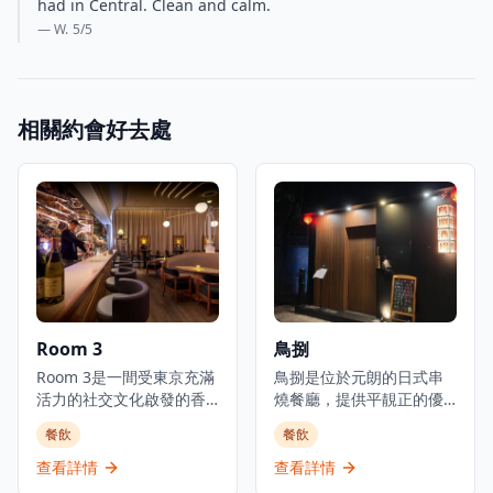
had in Central. Clean and calm.
— W.
5
/5
相關約會好去處
Room 3
鳥捌
Room 3是一間受東京充滿
鳥捌是位於元朗的日式串
活力的社交文化啟發的香
燒餐廳，提供平靚正的優
港都市美食酒吧，提供日
質日本料理，是體驗正宗
餐飲
餐飲
式小食以及豐富的葡萄
日式美食的理想選擇。餐
酒、威士忌、優質清酒和
廳主打新鮮刺身、炭火串
查看詳情
查看詳情
雞尾酒選擇。酒吧擁有寬
燒及廚師發辦套餐，採用