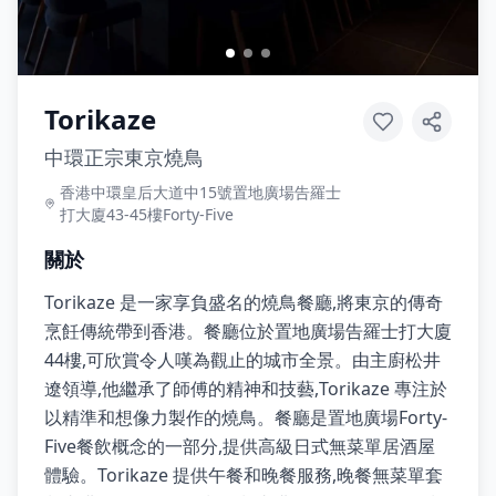
Torikaze
中環正宗東京燒鳥
香港中環皇后大道中15號置地廣場告羅士
打大廈43-45樓Forty-Five
關於
Torikaze 是一家享負盛名的燒鳥餐廳,將東京的傳奇
烹飪傳統帶到香港。餐廳位於置地廣場告羅士打大廈
44樓,可欣賞令人嘆為觀止的城市全景。由主廚松井
遼領導,他繼承了師傅的精神和技藝,Torikaze 專注於
以精準和想像力製作的燒鳥。餐廳是置地廣場Forty-
Five餐飲概念的一部分,提供高級日式無菜單居酒屋
體驗。Torikaze 提供午餐和晚餐服務,晚餐無菜單套