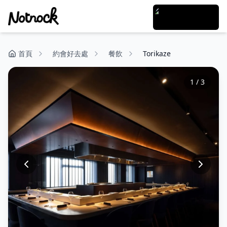
首頁
約會好去處
餐飲
Torikaze
1
/
3