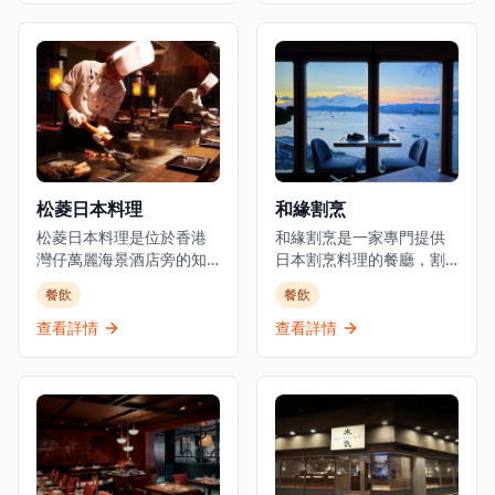
敞時尚的室內設計和高天
時令食材，確保每一道菜
花板，營造出優雅的用餐
都展現最佳的風味和品
和飲酒氛圍。以日式融合
質。位於元朗舊木綿校服
料理聞名，Room 3提供晚
位置，這間餐廳提供正宗
餐服務，專注於燒烤類食
的日式用餐體驗，晚市主
品和酒吧美食，是本地人
打刺身、串燒等，亦有廚
和遊客的熱門目的地。這
師發辦，全部都用了時令
家establishment既是餐廳
魚料及食材。餐廳環境溫
也是酒吧，在尖沙咀中心
馨舒適，適合情侶約會或
松菱日本料理
和緣割烹
地帶提供精緻的都市用餐
與朋友共聚，享受傳統日
體驗。
松菱日本料理是位於香港
式料理的魅力。餐廳以在
和緣割烹是一家專門提供
灣仔萬麗海景酒店旁的知
元朗區提供高性價比的日
日本割烹料理的餐廳，割
名餐廳，是體驗正宗日式
本料理而聞名，無論是想
烹是日本最精緻和最悠久
餐飲
餐飲
鐵板燒的頂級選擇。餐廳
要品嚐新鮮刺身還是享受
的烹飪傳統之一。餐廳使
以精緻的傳統日本料理和
炭火串燒的獨特風味，鳥
用優質的日本食材，隨著
查看詳情
查看詳情
無可挑剔的服務而聞名，
捌都能滿足您的需求。
季節變化調整菜單，為香
在香港提供經典日式鐵板
港提供獨一無二的用餐體
燒宴席已有超過35年的歷
驗。餐廳位於上環新建的
史，深受本地食客和遊客
干諾中心29樓，可從私密
喜愛。位於灣仔會議展覽
的用餐環境中欣賞維多利
中心旁，松菱提供壽司吧
亞港的壯麗景色。開放式
和鐵板燒用餐體驗，讓客
廚房讓廚師能與食客互