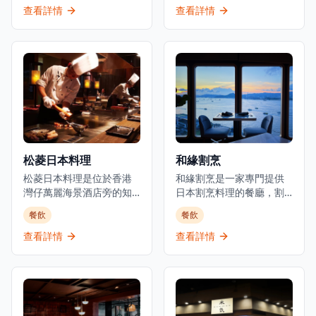
酒、威士忌、優質清酒和
廳主打新鮮刺身、炭火串
查看詳情
查看詳情
雞尾酒選擇。酒吧擁有寬
燒及廚師發辦套餐，採用
敞時尚的室內設計和高天
時令食材，確保每一道菜
花板，營造出優雅的用餐
都展現最佳的風味和品
和飲酒氛圍。以日式融合
質。位於元朗舊木綿校服
料理聞名，Room 3提供晚
位置，這間餐廳提供正宗
餐服務，專注於燒烤類食
的日式用餐體驗，晚市主
品和酒吧美食，是本地人
打刺身、串燒等，亦有廚
和遊客的熱門目的地。這
師發辦，全部都用了時令
家establishment既是餐廳
魚料及食材。餐廳環境溫
也是酒吧，在尖沙咀中心
馨舒適，適合情侶約會或
松菱日本料理
和緣割烹
地帶提供精緻的都市用餐
與朋友共聚，享受傳統日
體驗。
松菱日本料理是位於香港
式料理的魅力。餐廳以在
和緣割烹是一家專門提供
灣仔萬麗海景酒店旁的知
元朗區提供高性價比的日
日本割烹料理的餐廳，割
名餐廳，是體驗正宗日式
本料理而聞名，無論是想
烹是日本最精緻和最悠久
餐飲
餐飲
鐵板燒的頂級選擇。餐廳
要品嚐新鮮刺身還是享受
的烹飪傳統之一。餐廳使
以精緻的傳統日本料理和
炭火串燒的獨特風味，鳥
用優質的日本食材，隨著
查看詳情
查看詳情
無可挑剔的服務而聞名，
捌都能滿足您的需求。
季節變化調整菜單，為香
在香港提供經典日式鐵板
港提供獨一無二的用餐體
燒宴席已有超過35年的歷
驗。餐廳位於上環新建的
史，深受本地食客和遊客
干諾中心29樓，可從私密
喜愛。位於灣仔會議展覽
的用餐環境中欣賞維多利