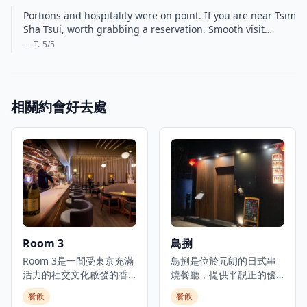
Portions and hospitality were on point. If you are near Tsim
Sha Tsui, worth grabbing a reservation. Smooth visit…
— T.
5
/5
相關約會好去處
Room 3
鳥捌
Room 3是一間受東京充滿
鳥捌是位於元朗的日式串
活力的社交文化啟發的香
燒餐廳，提供平靚正的優
港都市美食酒吧，提供日
質日本料理，是體驗正宗
餐飲
餐飲
式小食以及豐富的葡萄
日式美食的理想選擇。餐