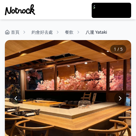
首頁
約會好去處
餐飲
八瀧 Yataki
1
/
5