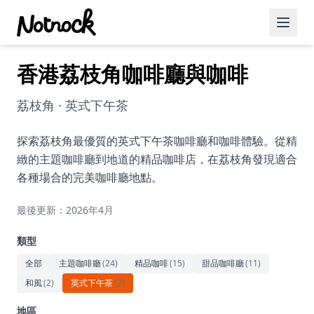
香港荔枝角咖啡廳與咖啡
精選活動
博客文章
荔枝角 · 英式下午茶
約會好去處
探索荔枝角最優質的英式下午茶咖啡廳和咖啡體驗。從精
緻的主題咖啡廳到地道的精品咖啡店，在荔枝角發現適合
美食佳餚
各種場合的完美咖啡廳地點。
品酒
最後更新：2026年4月
咖啡廳
類型
運動
全部
主題咖啡廳
(
24
)
精品咖啡
(
15
)
甜品咖啡廳
(
11
)
和風
(
2
)
英式下午茶
(
2
)
藝術文化
地區