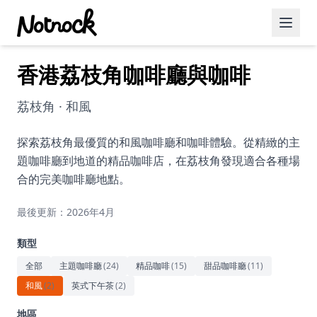
香港荔枝角咖啡廳與咖啡
精選活動
博客文章
荔枝角 · 和風
約會好去處
探索荔枝角最優質的和風咖啡廳和咖啡體驗。從精緻的主
題咖啡廳到地道的精品咖啡店，在荔枝角發現適合各種場
美食佳餚
合的完美咖啡廳地點。
品酒
最後更新：2026年4月
咖啡廳
類型
運動
全部
主題咖啡廳
(
24
)
精品咖啡
(
15
)
甜品咖啡廳
(
11
)
和風
(
2
)
英式下午茶
(
2
)
藝術文化
地區