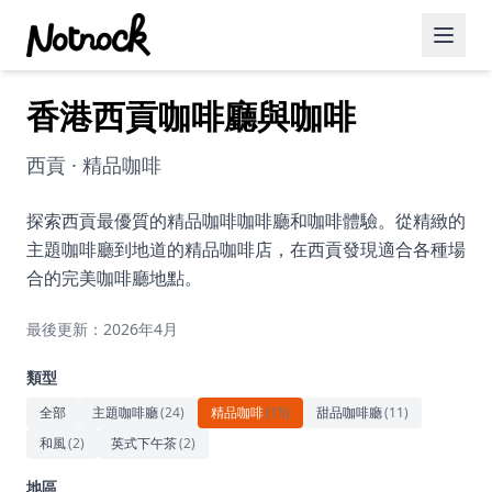
香港西貢咖啡廳與咖啡
精選活動
博客文章
西貢 · 精品咖啡
約會好去處
探索西貢最優質的精品咖啡咖啡廳和咖啡體驗。從精緻的
主題咖啡廳到地道的精品咖啡店，在西貢發現適合各種場
美食佳餚
合的完美咖啡廳地點。
品酒
最後更新：2026年4月
咖啡廳
類型
運動
全部
主題咖啡廳
(
24
)
精品咖啡
(
15
)
甜品咖啡廳
(
11
)
和風
(
2
)
英式下午茶
(
2
)
藝術文化
地區