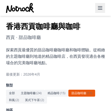
香港西貢咖啡廳與咖啡
精選活動
博客文章
西貢 · 甜品咖啡廳
約會好去處
探索西貢最優質的甜品咖啡廳咖啡廳和咖啡體驗。從精緻
的主題咖啡廳到地道的精品咖啡店，在西貢發現適合各種
美食佳餚
場合的完美咖啡廳地點。
品酒
最後更新：2026年4月
咖啡廳
類型
運動
全部
主題咖啡廳
(
24
)
精品咖啡
(
15
)
甜品咖啡廳
(
11
)
和風
(
2
)
英式下午茶
(
2
)
藝術文化
地區