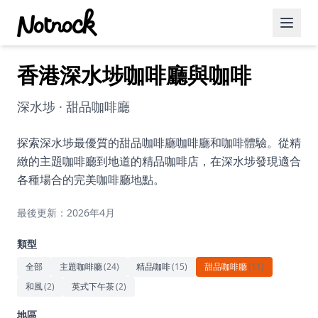
香港深水埗咖啡廳與咖啡
精選活動
博客文章
深水埗 · 甜品咖啡廳
約會好去處
探索深水埗最優質的甜品咖啡廳咖啡廳和咖啡體驗。從精
緻的主題咖啡廳到地道的精品咖啡店，在深水埗發現適合
美食佳餚
各種場合的完美咖啡廳地點。
品酒
最後更新：2026年4月
咖啡廳
類型
運動
全部
主題咖啡廳
(
24
)
精品咖啡
(
15
)
甜品咖啡廳
(
11
)
和風
(
2
)
英式下午茶
(
2
)
藝術文化
地區