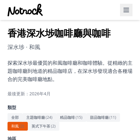
香港深水埗咖啡廳與咖啡
精選活動
博客文章
深水埗 · 和風
約會好去處
探索深水埗最優質的和風咖啡廳和咖啡體驗。從精緻的主
題咖啡廳到地道的精品咖啡店，在深水埗發現適合各種場
美食佳餚
合的完美咖啡廳地點。
品酒
最後更新：2026年4月
咖啡廳
類型
運動
全部
主題咖啡廳
(
24
)
精品咖啡
(
15
)
甜品咖啡廳
(
11
)
和風
(
2
)
英式下午茶
(
2
)
藝術文化
地區