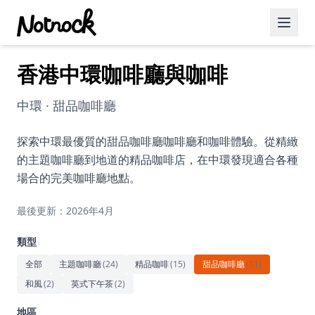
香港中環咖啡廳與咖啡
精選活動
博客文章
中環 · 甜品咖啡廳
約會好去處
探索中環最優質的甜品咖啡廳咖啡廳和咖啡體驗。從精緻
的主題咖啡廳到地道的精品咖啡店，在中環發現適合各種
美食佳餚
場合的完美咖啡廳地點。
品酒
最後更新：2026年4月
咖啡廳
類型
運動
全部
主題咖啡廳
(
24
)
精品咖啡
(
15
)
甜品咖啡廳
(
11
)
和風
(
2
)
英式下午茶
(
2
)
藝術文化
地區