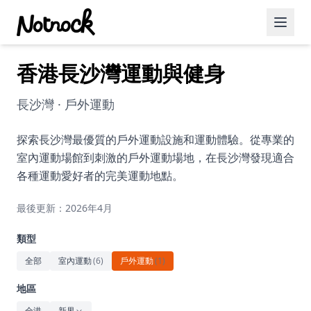
香港長沙灣運動與健身
精選活動
博客文章
長沙灣 · 戶外運動
約會好去處
探索長沙灣最優質的戶外運動設施和運動體驗。從專業的
室內運動場館到刺激的戶外運動場地，在長沙灣發現適合
美食佳餚
各種運動愛好者的完美運動地點。
品酒
最後更新：2026年4月
咖啡廳
類型
運動
全部
室內運動
(
6
)
戶外運動
(
1
)
藝術文化
地區
全港
新界