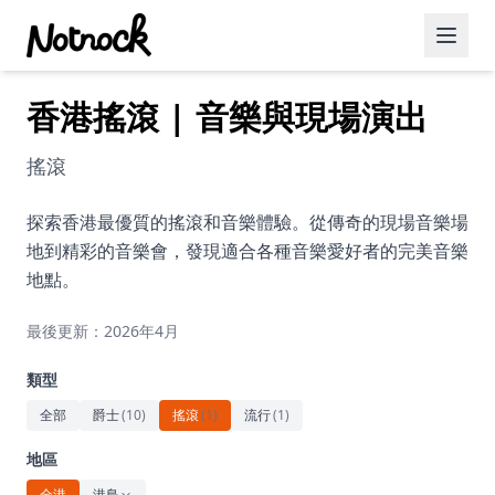
香港搖滾 | 音樂與現場演出
精選活動
博客文章
搖滾
約會好去處
探索香港最優質的搖滾和音樂體驗。從傳奇的現場音樂場
地到精彩的音樂會，發現適合各種音樂愛好者的完美音樂
美食佳餚
地點。
品酒
最後更新：2026年4月
咖啡廳
類型
運動
全部
爵士
(
10
)
搖滾
(
1
)
流行
(
1
)
藝術文化
地區
全港
港島