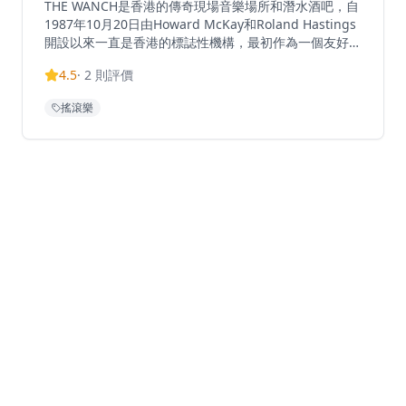
THE WANCH是香港的傳奇現場音樂場所和潛水酒吧，自
1987年10月20日由Howard McKay和Roland Hastings
開設以來一直是香港的標誌性機構，最初作為一個友好的
俱樂部讓人們放鬆和享受民謠音樂。這個標誌性場所數十
4.5
·
2
則評價
年來一直舉辦免費現場音樂表演，支持本地和國際樂隊演
奏從經典搖滾到當代音樂的各種風格。位於灣仔心臟地
搖滾樂
帶，THE WANCH提供美食、飲品和正宗的香港潛水酒吧
體驗，在親密的環境中進行現場表演。該場所已成為香港
地下音樂場景的代名詞，繼續成為尋求正宗現場娛樂的音
樂愛好者的熱門目的地。