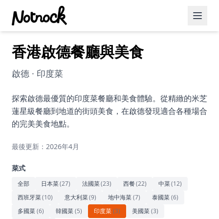
香港啟德餐廳與美食
精選活動
博客文章
啟德 · 印度菜
約會好去處
探索啟德最優質的印度菜餐廳和美食體驗。從精緻的米芝
蓮星級餐廳到地道的街頭美食，在啟德發現適合各種場合
美食佳餚
的完美美食地點。
品酒
最後更新：2026年4月
咖啡廳
菜式
運動
全部
日本菜
(
27
)
法國菜
(
23
)
西餐
(
22
)
中菜
(
12
)
西班牙菜
(
10
)
意大利菜
(
9
)
地中海菜
(
7
)
泰國菜
(
6
)
藝術文化
多國菜
(
6
)
韓國菜
(
5
)
印度菜
(
3
)
美國菜
(
3
)