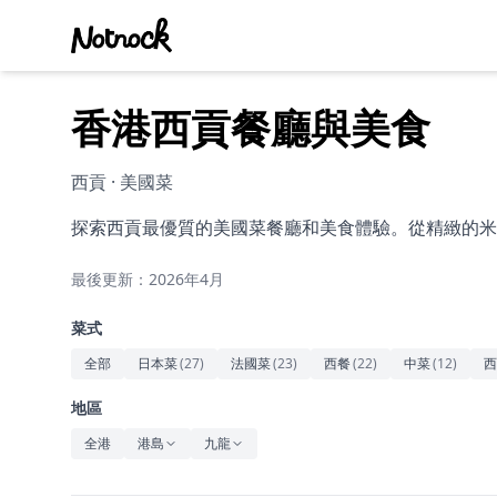
香港西貢餐廳與美食
西貢 · 美國菜
探索西貢最優質的美國菜餐廳和美食體驗。從精緻的米
最後更新：2026年4月
菜式
全部
日本菜
(
27
)
法國菜
(
23
)
西餐
(
22
)
中菜
(
12
)
西
地區
全港
港島
九龍