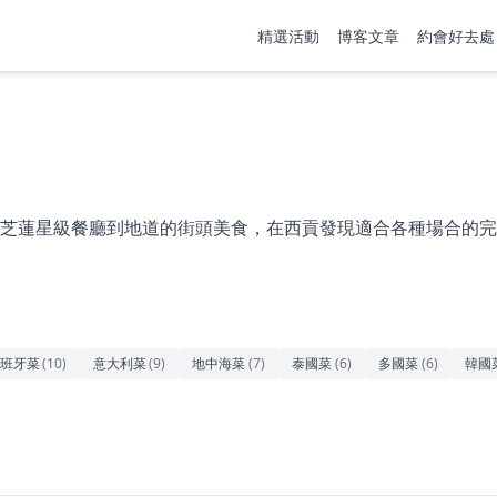
精選活動
博客文章
約會好去處
芝蓮星級餐廳到地道的街頭美食，在西貢發現適合各種場合的完
班牙菜
(
10
)
意大利菜
(
9
)
地中海菜
(
7
)
泰國菜
(
6
)
多國菜
(
6
)
韓國