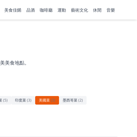
美食佳餚
品酒
咖啡廳
運動
藝術文化
休閒
音樂
美美食地點。
菜
(
5
)
印度菜
(
3
)
美國菜
(
3
)
墨西哥菜
(
2
)