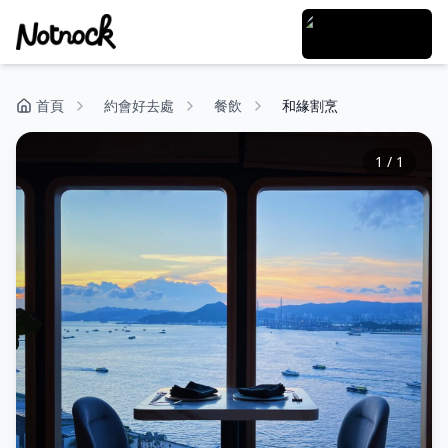
首頁
約會好去處
餐飲
和緣割烹
1
/
1