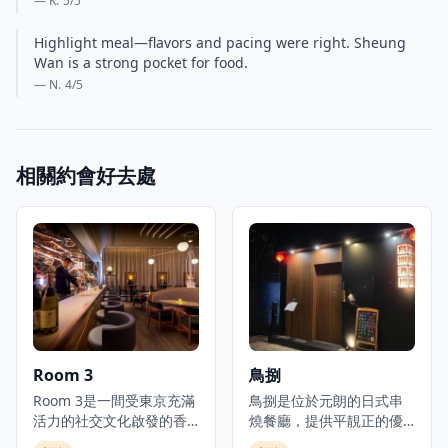
— K.
5
/5
Highlight meal—flavors and pacing were right. Sheung
Wan is a strong pocket for food.
— N.
4
/5
相關約會好去處
Room 3
鳥捌
Room 3是一間受東京充滿
鳥捌是位於元朗的日式串
活力的社交文化啟發的香
燒餐廳，提供平靚正的優
港都市美食酒吧，提供日
質日本料理，是體驗正宗