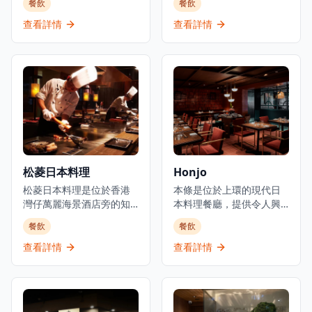
餐飲
餐飲
式小食以及豐富的葡萄
日式美食的理想選擇。餐
酒、威士忌、優質清酒和
廳主打新鮮刺身、炭火串
查看詳情
查看詳情
雞尾酒選擇。酒吧擁有寬
燒及廚師發辦套餐，採用
敞時尚的室內設計和高天
時令食材，確保每一道菜
花板，營造出優雅的用餐
都展現最佳的風味和品
和飲酒氛圍。以日式融合
質。位於元朗舊木綿校服
料理聞名，Room 3提供晚
位置，這間餐廳提供正宗
餐服務，專注於燒烤類食
的日式用餐體驗，晚市主
品和酒吧美食，是本地人
打刺身、串燒等，亦有廚
和遊客的熱門目的地。這
師發辦，全部都用了時令
家establishment既是餐廳
魚料及食材。餐廳環境溫
也是酒吧，在尖沙咀中心
馨舒適，適合情侶約會或
松菱日本料理
Honjo
地帶提供精緻的都市用餐
與朋友共聚，享受傳統日
體驗。
松菱日本料理是位於香港
式料理的魅力。餐廳以在
本條是位於上環的現代日
灣仔萬麗海景酒店旁的知
元朗區提供高性價比的日
本料理餐廳，提供令人興
名餐廳，是體驗正宗日式
本料理而聞名，無論是想
奮且多元化的日本料理，
餐飲
餐飲
鐵板燒的頂級選擇。餐廳
要品嚐新鮮刺身還是享受
以全新的動感風味重新詮
以精緻的傳統日本料理和
炭火串燒的獨特風味，鳥
釋。餐廳採用包容性的飲
查看詳情
查看詳情
無可挑剔的服務而聞名，
捌都能滿足您的需求。
食文化，同時保持正宗的
在香港提供經典日式鐵板
日本烹飪傳統。本條提供
燒宴席已有超過35年的歷
多種菜式，包括壽司、亞
史，深受本地食客和遊客
洲融合菜和健康選擇，並