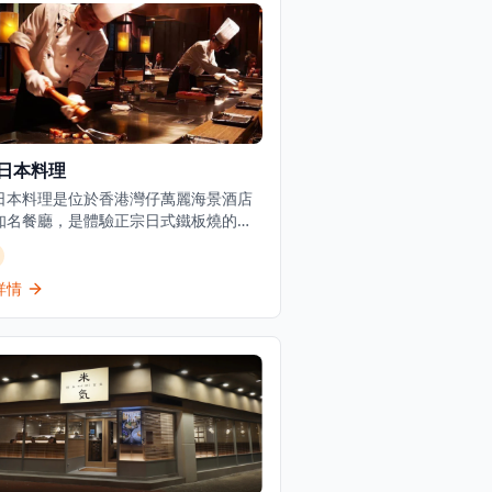
日本料理
日本料理是位於香港灣仔萬麗海景酒店
知名餐廳，是體驗正宗日式鐵板燒的頂
擇。餐廳以精緻的傳統日本料理和無可
的服務而聞名，在香港提供經典日式鐵
宴席已有超過35年的歷史，深受本地食
詳情
遊客喜愛。位於灣仔會議展覽中心旁，
提供壽司吧和鐵板燒用餐體驗，讓客人
近距離觀看廚師精湛的烹飪技藝。餐廳
優雅，適合商務宴請、情侶約會或慶祝
場合。每一道菜都選用最新鮮的時令食
由經驗豐富的日籍廚師精心製作，確保
最正宗的日式風味。松菱是香港餐飲界
日本料理的傑出目的地，為追求高品質
用餐體驗的客人提供難忘的美食之旅。