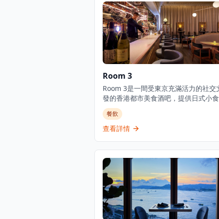
Room 3
Room 3是一間受東京充滿活力的社交
發的香港都市美食酒吧，提供日式小食
豐富的葡萄酒、威士忌、優質清酒和雞
餐飲
選擇。酒吧擁有寬敞時尚的室內設計和
花板，營造出優雅的用餐和飲酒氛圍。
查看詳情
式融合料理聞名，Room 3提供晚餐服
注於燒烤類食品和酒吧美食，是本地人
客的熱門目的地。這家establishmen
餐廳也是酒吧，在尖沙咀中心地帶提供
的都市用餐體驗。