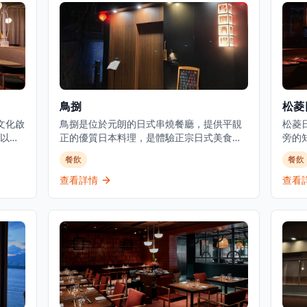
鳥捌
松菱
文化啟
鳥捌是位於元朗的日式串燒餐廳，提供平靚
松菱
以及
正的優質日本料理，是體驗正宗日式美食的
旁的
尾酒
理想選擇。餐廳主打新鮮刺身、炭火串燒及
級選
餐飲
餐飲
高天
廚師發辦套餐，採用時令食材，確保每一道
挑剔
以日
菜都展現最佳的風味和品質。位於元朗舊木
板燒
查看詳情
查看
務，專
綿校服位置，這間餐廳提供正宗的日式用餐
客和
和遊
體驗，晚市主打刺身、串燒等，亦有廚師發
松菱
t既是
辦，全部都用了時令魚料及食材。餐廳環境
可以
精緻
溫馨舒適，適合情侶約會或與朋友共聚，享
環境
受傳統日式料理的魅力。餐廳以在元朗區提
特殊
供高性價比的日本料理而聞名，無論是想要
材，
品嚐新鮮刺身還是享受炭火串燒的獨特風
呈現
味，鳥捌都能滿足您的需求。
正宗
日式