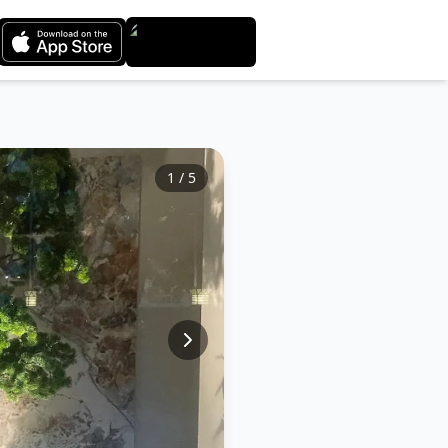
1
/
5