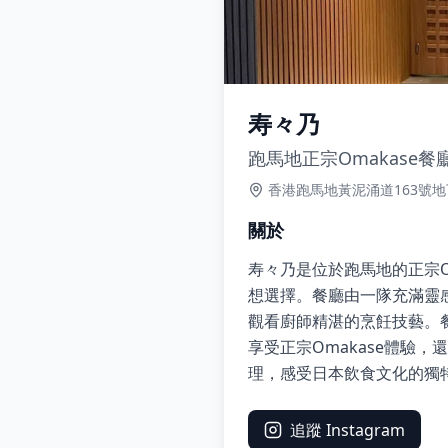
寿々乃
跑馬地正宗Omakase餐
香港跑馬地黃泥涌道163號地
關於
寿々乃是位於跑馬地的正宗O
想選擇。餐廳由一隊充滿靈
觀看廚師精湛的烹飪技藝。
享受正宗Omakase體驗
理，感受日本飲食文化的獨
追蹤 Instagram