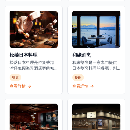
敞時尚的室內設計和高天
時令食材，確保每一道菜
花板，營造出優雅的用餐
都展現最佳的風味和品
和飲酒氛圍。以日式融合
質。位於元朗舊木綿校服
料理聞名，Room 3提供晚
位置，這間餐廳提供正宗
餐服務，專注於燒烤類食
的日式用餐體驗，晚市主
品和酒吧美食，是本地人
打刺身、串燒等，亦有廚
和遊客的熱門目的地。這
師發辦，全部都用了時令
家establishment既是餐廳
魚料及食材。餐廳環境溫
也是酒吧，在尖沙咀中心
馨舒適，適合情侶約會或
松菱日本料理
和緣割烹
地帶提供精緻的都市用餐
與朋友共聚，享受傳統日
體驗。
松菱日本料理是位於香港
式料理的魅力。餐廳以在
和緣割烹是一家專門提供
灣仔萬麗海景酒店旁的知
元朗區提供高性價比的日
日本割烹料理的餐廳，割
名餐廳，是體驗正宗日式
本料理而聞名，無論是想
烹是日本最精緻和最悠久
餐飲
餐飲
鐵板燒的頂級選擇。餐廳
要品嚐新鮮刺身還是享受
的烹飪傳統之一。餐廳使
以精緻的傳統日本料理和
炭火串燒的獨特風味，鳥
用優質的日本食材，隨著
查看詳情
查看詳情
無可挑剔的服務而聞名，
捌都能滿足您的需求。
季節變化調整菜單，為香
在香港提供經典日式鐵板
港提供獨一無二的用餐體
燒宴席已有超過35年的歷
驗。餐廳位於上環新建的
史，深受本地食客和遊客
干諾中心29樓，可從私密
喜愛。位於灣仔會議展覽
的用餐環境中欣賞維多利
中心旁，松菱提供壽司吧
亞港的壯麗景色。開放式
和鐵板燒用餐體驗，讓客
廚房讓廚師能與食客互