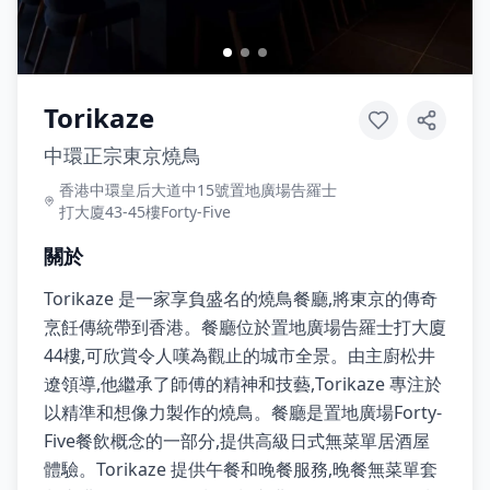
Torikaze
中環正宗東京燒鳥
香港中環皇后大道中15號置地廣場告羅士
打大廈43-45樓Forty-Five
關於
Torikaze 是一家享負盛名的燒鳥餐廳,將東京的傳奇
烹飪傳統帶到香港。餐廳位於置地廣場告羅士打大廈
44樓,可欣賞令人嘆為觀止的城市全景。由主廚松井
遼領導,他繼承了師傅的精神和技藝,Torikaze 專注於
以精準和想像力製作的燒鳥。餐廳是置地廣場Forty-
Five餐飲概念的一部分,提供高級日式無菜單居酒屋
體驗。Torikaze 提供午餐和晚餐服務,晚餐無菜單套