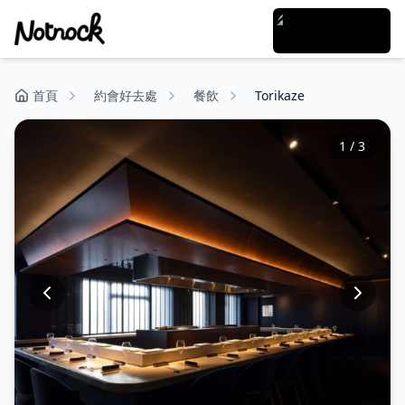
首頁
約會好去處
餐飲
Torikaze
1
/
3