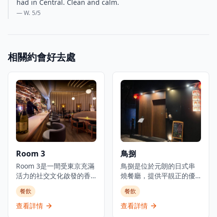
had in Central. Clean and calm.
— W.
5
/5
相關約會好去處
Room 3
鳥捌
Room 3是一間受東京充滿
鳥捌是位於元朗的日式串
活力的社交文化啟發的香
燒餐廳，提供平靚正的優
港都市美食酒吧，提供日
質日本料理，是體驗正宗
餐飲
餐飲
式小食以及豐富的葡萄
日式美食的理想選擇。餐
酒、威士忌、優質清酒和
廳主打新鮮刺身、炭火串
查看詳情
查看詳情
雞尾酒選擇。酒吧擁有寬
燒及廚師發辦套餐，採用