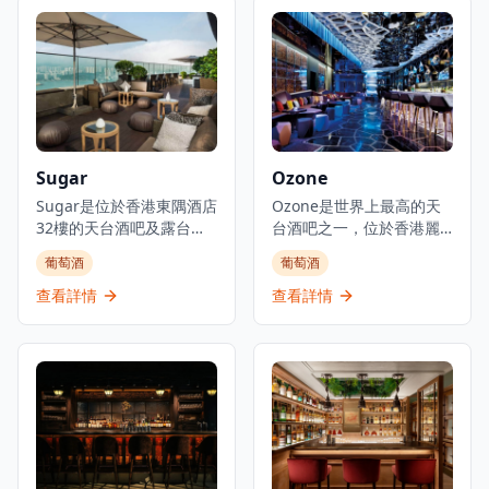
酒融合了液氮、可食用薄
自發性和想像力的沙龍」
膜和芳香精華等元素。在
為理念，讓客人可以「在
專業調酒師的帶領下，
門口卸下盔甲，展現真實
Quinary在精緻現代的環境
脆弱的自己」。空間設有
中提供經典和前衛雞尾酒
獨特的圓形艙門式入口，
的豐富菜單。該酒吧獲得
猶如「中世紀現代洞
國際認可，被視為亞洲頂
穴」，設有多個座位區
級雞尾酒目的地之一，吸
域，包括俯瞰亞畢諾道的
Sugar
Ozone
引尋求優質手工雞尾酒和
熱門窗邊角落。Salon 10
高端飲酒體驗的本地人和
Sugar是位於香港東隅酒店
逢星期三至六晚上7時至凌
Ozone是世界上最高的天
遊客。
32樓的天台酒吧及露台，
晨2時營業，舉辦各種活
台酒吧之一，位於香港麗
是下班人群和尋求僻靜場
動，包括現場音樂、DJ、
思卡爾頓酒店環球貿易廣
葡萄酒
葡萄酒
所的客人的社區熱點。這
舞蹈表演和魔術表演，同
場118樓。這間著名的酒吧
個天台綠洲提供大膽原創
時提供雞尾酒和分享菜式
位於海拔480米的驚人高
查看詳情
查看詳情
的雞尾酒，被形容為不僅
。場所保持低照明以營造
度，擁有引人注目的藍色
僅是一個場所，更是香港
舒適親密的氛圍，被譽為
氛圍和香港全景。酒吧佔
國際化精神的象徵。酒吧
香港最時髦的酒吧之一 。
據了118樓和露台的大部分
擁有優美的氛圍和露台座
空間，為客人提供城市上
位，營業時間為下午5:30
空無與倫比的飲酒體驗。
至午夜，是晚間飲酒的熱
作為五星級麗思卡爾頓酒
門目的地。Sugar在太古城
店的一部分，Ozone在一
這個繁榮地區提供精緻的
週內有不同的營業時間，