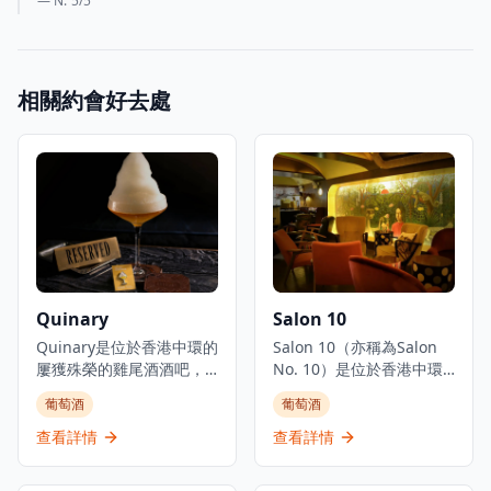
— N.
5
/5
相關約會好去處
Quinary
Salon 10
Quinary是位於香港中環的
Salon 10（亦稱為Salon
屢獲殊榮的雞尾酒酒吧，
No. 10）是位於香港中環
以其創新的分子調酒技術
的私人會員沙龍和雞尾酒
葡萄酒
葡萄酒
和創意雞尾酒製作方法而
酒吧，為創意專業人士、
聞名。酒吧將科學技術與
鑑賞家、國際企業家和有
查看詳情
查看詳情
傳統調酒相結合，創造獨
品味的人士提供聚會場
特的飲酒體驗，特色雞尾
所。該場所以「好奇心、