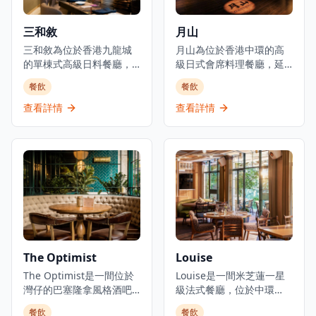
三和敘
月山
三和敘為位於香港九龍城
月山為位於香港中環的高
的單棟式高級日料餐廳，
級日式會席料理餐廳，延
集結三大傳統日本料理：
續米芝蓮星級日本料理的
餐飲
餐飲
壽司、鐵板燒、爐端燒的
血統。餐廳佔地3,000平方
日式餐飲概念。環境優美
呎，由資深廚藝團隊領
查看詳情
查看詳情
舒適，適合情侶約會、好
導，行政總廚黃冠華來自
友聚會及商業用餐。餐廳
「日山」，專精於以美酒
以優質食材呈獻高級日式
配佳餚的會席料理，同時
料理，提供卓越的無菜單
提供廚師發辦壽司料理及
料理體驗。主要菜單包括
各式地道和食選擇。餐廳
三和敘御膳系列，如香煎
專注於無菜單料理及會席
法國鴨肝伴美國安格斯牛
晚餐體驗，體現日本飲食
柳御膳（HK$268起）、燒
文化中「時令食材」的精
西京味噌銀鱈魚御膳
神。季節性輪換的無菜單
（HK$228起）等精緻料
套餐定價為港幣1,580元，
The Optimist
Louise
理。結合高級料理與聚會
帶領食客展開多道菜式的
元素，三和敘致力於為客
The Optimist是一間位於
美食之旅。餐廳位於H
Louise是一間米芝蓮一星
人提供頂級的日式用餐體
灣仔的巴塞隆拿風格酒吧
Queen's，提供精緻用餐
級法式餐廳，位於中環
驗。
及西班牙烤肉餐廳，佔地
體驗，採預約制服務。
PMQ（前已婚警察宿舍）
餐飲
餐飲