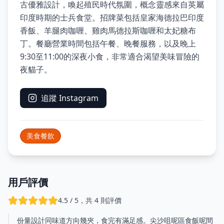
古優雅設計，喚起殖民時代氛圍，概念靈感來自英屬
印度時期的士兵食堂。招牌菜包括皇家海德拉巴印度
香飯、羊腿肉咖喱、雞肉馬德拉斯咖喱和太妃糖布
丁。餐廳營業時間包括午餐、晚餐服務，以及晚上
9:30至11:00的深夜小食，非常適合渴望美味冒險的
夜貓子。
追蹤 Instagram
美食餐飲
用戶評價
4.5 / 5，共 4 則評價
份量設計同味道方向幾夾，食完有滿足感。尖沙咀呢區食飯呢間