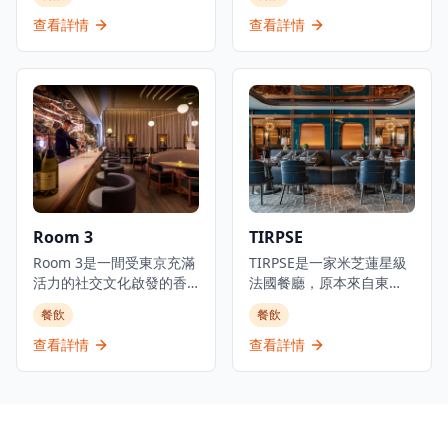
三層，提供正宗慷慨的西
的兩層歷史建築內，是香
班牙北部用餐體驗。餐廳
港的創意中心。這是JIA
查看詳情
查看詳情
專門提供新鮮海鮮塔、烤
Group創辦人Yenn Wong
優質肉類和傳統西班牙小
與著名法籍主廚Julien
食，採用免服務費經營模
Royer（前亞洲50最佳餐廳
式。憑藉其西班牙北部料
第一名Odette主廚）的合
理和雞尾酒，The
作項目，提供溫馨的法式
Optimist為客人提供正宗
料理和真誠的款待服務。
的西班牙美食傳統，主打
餐廳由主廚Loïc Portalier
適合分享和在充滿活力的
掌舵，展現精緻的法式料
社交氛圍中享用的菜式。
理，採用最優質的時令食
材和傳統烹飪技術。
Room 3
TIRPSE
Louise位於香港PMQ的花
Room 3是一間受東京充滿
園內，在優雅的歷史建築
TIRPSE是一家米芝蓮星級
活力的社交文化啟發的香
中提供高品質的料理。
法國餐廳，原本來自東
港都市美食酒吧，提供日
京，現在在香港營業，與
餐飲
餐飲
式小食以及豐富的葡萄
東方體驗有著深厚的聯
酒、威士忌、優質清酒和
繫。餐廳由日本主廚掌
查看詳情
查看詳情
雞尾酒選擇。酒吧擁有寬
舵，提供具有日本精神的
敞時尚的室內設計和高天
藝術性日法料理。位於K11
花板，營造出優雅的用餐
MUSEA二樓，這個幸福的
和飲酒氛圍。以日式融合
空間鼓勵對話，充滿了主
料理聞名，Room 3提供晚
廚的烹飪熱情和幻想。餐