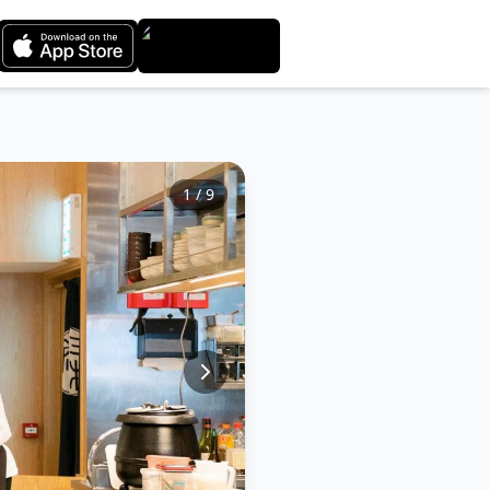
1
/
9