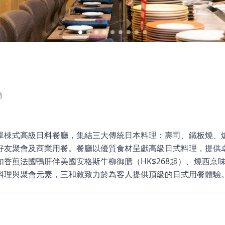
舖
單棟式高級日料餐廳，集結三大傳統日本料理：壽司、鐵板燒、
好友聚會及商業用餐。餐廳以優質食材呈獻高級日式料理，提供
香煎法國鴨肝伴美國安格斯牛柳御膳（HK$268起）、燒西京味噌
料理與聚會元素，三和敘致力於為客人提供頂級的日式用餐體驗