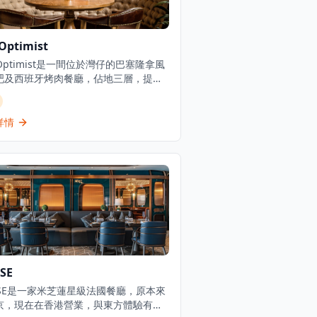
Optimist
 Optimist是一間位於灣仔的巴塞隆拿風
吧及西班牙烤肉餐廳，佔地三層，提供
慷慨的西班牙北部用餐體驗。餐廳專門
新鮮海鮮塔、烤優質肉類和傳統西班牙
，採用免服務費經營模式。憑藉其西班
詳情
料理和雞尾酒，The Optimist為客人
正宗的西班牙美食傳統，主打適合分享
充滿活力的社交氛圍中享用的菜式。
SE
RPSE是一家米芝蓮星級法國餐廳，原本來
京，現在在香港營業，與東方體驗有著