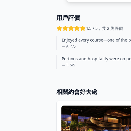
用戶評價
4.5 / 5，共 2 則評價
Enjoyed every course—one of the b
— A.
4
/5
Portions and hospitality were on po
— T.
5
/5
相關約會好去處