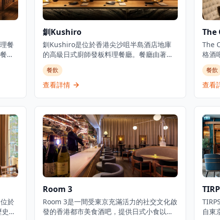
釧Kushiro
The 
理餐
釧Kushiro是位於香港尖沙咀半島酒店地庫
The
餐廳
的高級日式廚師發板料理餐廳。餐廳由著名
格酒
導，行
米芝蓮星級日籍主廚Yukihito主理，提供優
正宗
餐飲
餐飲
美酒
質日式料理,包括北海道帶子刺身、伊勢龍蝦
提供
壽司
他他、天婦羅生蠔和燒鯖魚等。釧Kushiro
小食
查看詳情
查看
無菜
致力為顧客創造舒適而精緻的用餐空間,餐廳
牙北部
文化
各處均以月亮為主題的日式庭園裝潢。餐廳
提供
無菜
提供無菜單料理體驗,設有瀧套餐等,每位
和在
展開多
$2280,包括3道前菜、3道頭盤、8件壽司、
's，
湯品和甜品。營業時間為星期一至日中午12
時至下午3時及晚上6時30分至10時30分。
Room 3
TIRP
，位於
Room 3是一間受東京充滿活力的社交文化啟
TI
歷史建
發的香港都市美食酒吧，提供日式小食以及
自東