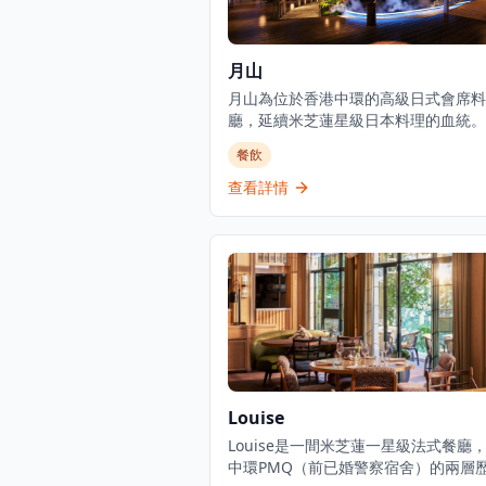
月山
月山為位於香港中環的高級日式會席料
廳，延續米芝蓮星級日本料理的血統。
佔地3,000平方呎，由資深廚藝團隊領
餐飲
政總廚黃冠華來自「日山」，專精於以
配佳餚的會席料理，同時提供廚師發辦
查看詳情
料理及各式地道和食選擇。餐廳專注於
單料理及會席晚餐體驗，體現日本飲食
中「時令食材」的精神。季節性輪換的
單套餐定價為港幣1,580元，帶領食客
道菜式的美食之旅。餐廳位於H Queen
提供精緻用餐體驗，採預約制服務。
Louise
Louise是一間米芝蓮一星級法式餐廳
中環PMQ（前已婚警察宿舍）的兩層