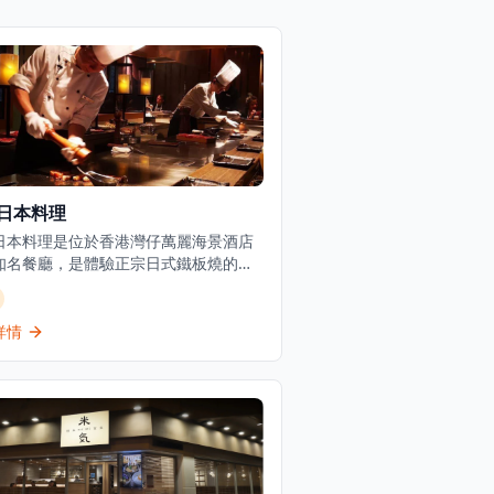
日本料理
日本料理是位於香港灣仔萬麗海景酒店
知名餐廳，是體驗正宗日式鐵板燒的頂
擇。餐廳以精緻的傳統日本料理和無可
的服務而聞名，在香港提供經典日式鐵
宴席已有超過35年的歷史，深受本地食
詳情
遊客喜愛。位於灣仔會議展覽中心旁，
提供壽司吧和鐵板燒用餐體驗，讓客人
近距離觀看廚師精湛的烹飪技藝。餐廳
優雅，適合商務宴請、情侶約會或慶祝
場合。每一道菜都選用最新鮮的時令食
由經驗豐富的日籍廚師精心製作，確保
最正宗的日式風味。松菱是香港餐飲界