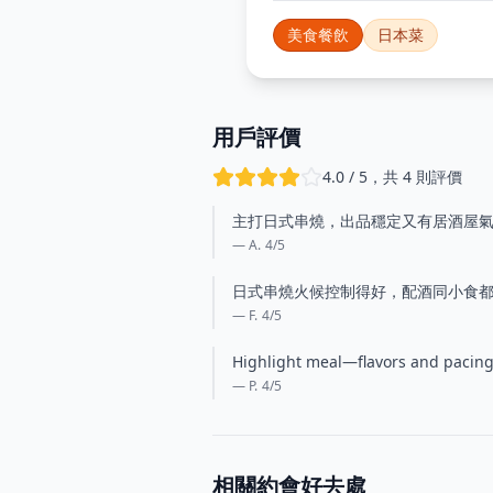
美食餐飲
日本菜
用戶評價
4.0 / 5，共 4 則評價
主打日式串燒，出品穩定又有居酒屋
— A.
4
/5
日式串燒火候控制得好，配酒同小食
— F.
4
/5
Highlight meal—flavors and pacing 
— P.
4
/5
相關約會好去處