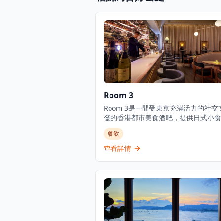
Room 3
Room 3是一間受東京充滿活力的社交
發的香港都市美食酒吧，提供日式小食
豐富的葡萄酒、威士忌、優質清酒和雞
餐飲
選擇。酒吧擁有寬敞時尚的室內設計和
花板，營造出優雅的用餐和飲酒氛圍。
查看詳情
式融合料理聞名，Room 3提供晚餐服
注於燒烤類食品和酒吧美食，是本地人
客的熱門目的地。這家establishmen
餐廳也是酒吧，在尖沙咀中心地帶提供
的都市用餐體驗。