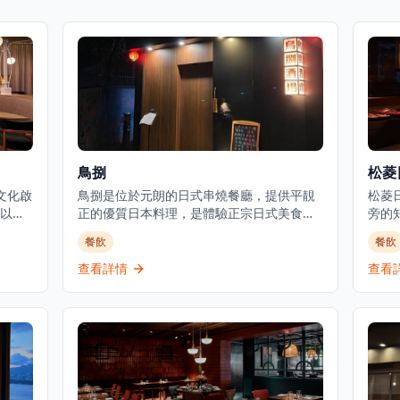
鳥捌
松菱
文化啟
鳥捌是位於元朗的日式串燒餐廳，提供平靚
松菱
以及
正的優質日本料理，是體驗正宗日式美食的
旁的
尾酒
理想選擇。餐廳主打新鮮刺身、炭火串燒及
級選
餐飲
餐飲
高天
廚師發辦套餐，採用時令食材，確保每一道
挑剔
以日
菜都展現最佳的風味和品質。位於元朗舊木
板燒
查看詳情
查看
務，專
綿校服位置，這間餐廳提供正宗的日式用餐
客和
和遊
體驗，晚市主打刺身、串燒等，亦有廚師發
松菱
t既是
辦，全部都用了時令魚料及食材。餐廳環境
可以
精緻
溫馨舒適，適合情侶約會或與朋友共聚，享
環境
受傳統日式料理的魅力。餐廳以在元朗區提
特殊
供高性價比的日本料理而聞名，無論是想要
材，
品嚐新鮮刺身還是享受炭火串燒的獨特風
呈現