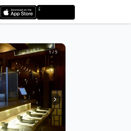
1
/
5