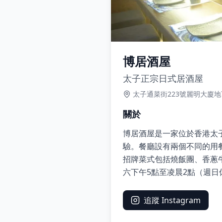
博居酒屋
太子正宗日式居酒屋
太子通菜街223號麗明大廈地
關於
博居酒屋是一家位於香港太
驗。餐廳設有兩個不同的用
招牌菜式包括燒飯團、香蔥
六下午5點至凌晨2點（週
追蹤 Instagram