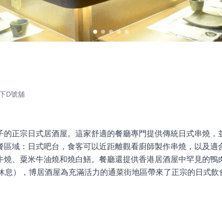
下D號舖
子的正宗日式居酒屋。這家舒適的餐廳專門提供傳統日式串燒，
餐區域：日式吧台，食客可以近距離觀看廚師製作串燒，以及適
牛燒、粟米牛油燒和燒白鱔。餐廳還提供香港居酒屋中罕見的鴨
日休息），博居酒屋為充滿活力的通菜街地區帶來了正宗的日式飲