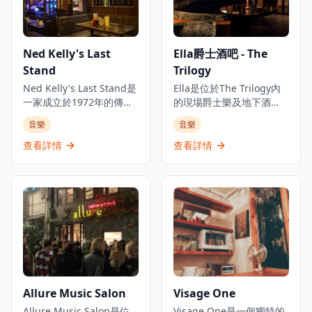
Ned Kelly's Last
Ella爵士酒吧 - The
Stand
Trilogy
Ned Kelly's Last Stand是
Ella是位於The Trilogy內
一家成立於1972年的傳奇
的現場爵士樂及地下酒
酒吧餐廳，位於香港尖沙
吧，The Trilogy是香港中
音樂
音樂
咀的心臟地帶。這個歷史
環的多元化音樂體驗中
悠久的場所以其熱鬧的氛
心，是體驗現場音樂和精
查看詳情
查看詳情
圍、真正的藝術氣息和令
緻飲酒的理想去處。酒吧
人印象深刻的現場爵士樂
提供新奧爾良風格雞尾
和藍調表演而聞名。該餐
酒，並從週三開始舉辦現
廳提供價格合理的精選飲
場爵士樂、靈魂樂和藍調
品，設有歡樂時光特價，
音樂表演，為客人帶來難
還有值得一試的酒吧食
忘的音樂體驗。作為The
物。作為香港標誌性夜生
Trilogy三個概念場所的一
活目的地之一，它已為本
部分，Ella在香港娛樂區的
地人和遊客服務超過50
中心地帶提供親密的爵士
年，一直保持著現場音樂
樂體驗，無論是想要享受
Allure Music Salon
Visage One
愛好者必訪景點的聲譽。
浪漫夜晚的情侶，還是尋
酒吧的裝潢充滿懷舊氣
Allure Music Salon是位
找獨特音樂體驗的音樂愛
Visage One是一個獨特的