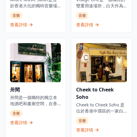
息，牆上掛滿了音樂紀念
於香港大坑的獨特音樂場
好者，都能在這裡找到屬
雙重用途場所，白天作為
品和照片，見證了香港音
所，坐落在一座百年石屋
於自己的樂趣。酒吧環境
專業髮廊營運，每逢星期
音樂
音樂
樂文化的發展歷程。每晚
內，是體驗現場音樂和歷
優雅舒適，適合約會、商
六晚上則搖身一變成為親
都有專業的爵士樂和藍調
史文化的理想去處。沙龍
務聚會或慶祝特殊場合，
密的爵士酒吧。店主兼現
查看詳情
查看詳情
樂隊現場演出，為客人帶
舉辦親密的音樂晚會、工
讓客人在欣賞現場音樂的
場音樂愛好者Benky Chan
來精彩的音樂體驗。酒吧
作坊和活動，涵蓋從另類
同時，品味精緻的雞尾酒
每個星期六晚上8:30至
的氛圍輕鬆友好，無論是
民謠到爵士樂和探戈等各
和美好時光。
11:30開放這個小型髮廊，
音樂愛好者還是初次體驗
種音樂類型，為客人帶來
將其變成一個偽爵士酒
現場音樂的客人，都能在
多樣化的音樂體驗。這個
吧，提供現場表演。該場
這裡找到屬於自己的樂
歷史悠久的場地為音樂愛
所被形容為城中最獨家的
趣。Ned Kelly's Last
好者創造了迷人的氛圍，
髮廊之一，只提供剪髮服
Stand不僅是一個酒吧，更
提供定期活動和即場特別
務，不提供電髮或染髮服
是香港音樂文化的重要地
優惠，無論是想要享受浪
務。這個秘密音樂場所提
標，承載著半個世紀的音
漫音樂夜晚的情侶，還是
供輪流演出，讓客人在香
卅間
Cheek to Cheek
樂記憶。
尋找獨特音樂體驗的音樂
港最親密的環境中體驗現
Soho
愛好者，都能在這裡找到
卅間是一個獨特的獨立本
場音樂。這個空間代表著
屬於自己的樂趣。場地環
地酒吧和畫廊空間，在香
獨特的文化沉浸體驗，讓
Cheek to Cheek Soho 是
境優雅舒適，融合了歷史
港蘇豪區作為私人爵士俱
訪客可以品味城市的生活
位於香港中環區的一家白
音樂
建築的韻味與現代音樂的
樂部營運。位於荷李活道
方式，將專業髮型服務與
天是舒適咖啡店，晚上是
音樂
魅力，讓客人在欣賞現場
旁的隱蔽小巷內，這個親
地下爵士文化結合。
查看詳情
爵士酒吧的場所。這個親
音樂的同時，感受歷史文
密的場所變身為文化中
密的場地每週數晚都有現
查看詳情
化的獨特魅力。
心，提供週末客廳音樂
場樂隊表演，還提供特色