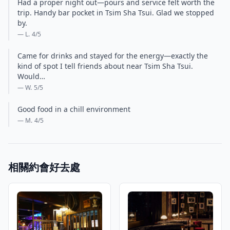
Had a proper night out—pours and service felt worth the
trip. Handy bar pocket in Tsim Sha Tsui. Glad we stopped
by.
— L.
4
/5
Came for drinks and stayed for the energy—exactly the
kind of spot I tell friends about near Tsim Sha Tsui.
Would…
— W.
5
/5
Good food in a chill environment
— M.
4
/5
相關約會好去處