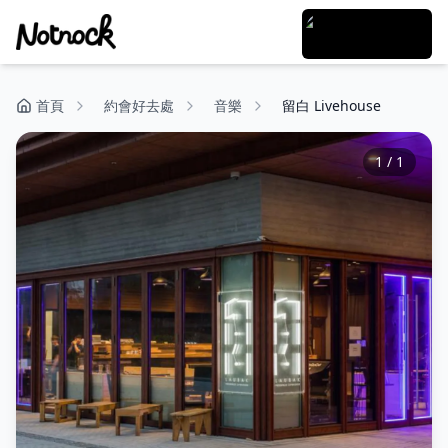
首頁
約會好去處
音樂
留白 Livehouse
1
/
1