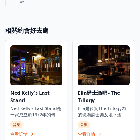
— E.
4
/5
相關約會好去處
Ned Kelly's Last
Ella爵士酒吧 - The
Stand
Trilogy
Ned Kelly's Last Stand是
Ella是位於The Trilogy內
一家成立於1972年的傳奇
的現場爵士樂及地下酒
酒吧餐廳，位於香港尖沙
吧，The Trilogy是香港中
音樂
音樂
咀的心臟地帶。這個歷史
環的多元化音樂體驗中
悠久的場所以其熱鬧的氛
心，是體驗現場音樂和精
查看詳情
查看詳情
圍、真正的藝術氣息和令
緻飲酒的理想去處。酒吧