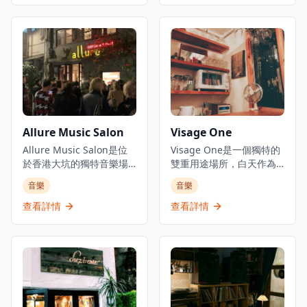
人印象深刻的現場爵士樂
提供新奧爾良風格雞尾
和藍調表演而聞名。該餐
酒，並從週三開始舉辦現
廳提供價格合理的精選飲
場爵士樂、靈魂樂和藍調
品，設有歡樂時光特價，
音樂表演，為客人帶來難
還有值得一試的酒吧食
忘的音樂體驗。作為The
物。作為香港標誌性夜生
Trilogy三個概念場所的一
活目的地之一，它已為本
部分，Ella在香港娛樂區的
地人和遊客服務超過50
中心地帶提供親密的爵士
年，一直保持著現場音樂
樂體驗，無論是想要享受
Allure Music Salon
Visage One
愛好者必訪景點的聲譽。
浪漫夜晚的情侶，還是尋
酒吧的裝潢充滿懷舊氣
Allure Music Salon是位
找獨特音樂體驗的音樂愛
Visage One是一個獨特的
息，牆上掛滿了音樂紀念
於香港大坑的獨特音樂場
好者，都能在這裡找到屬
雙重用途場所，白天作為
品和照片，見證了香港音
所，坐落在一座百年石屋
於自己的樂趣。酒吧環境
專業髮廊營運，每逢星期
音樂
音樂
樂文化的發展歷程。每晚
內，是體驗現場音樂和歷
優雅舒適，適合約會、商
六晚上則搖身一變成為親
都有專業的爵士樂和藍調
史文化的理想去處。沙龍
務聚會或慶祝特殊場合，
密的爵士酒吧。店主兼現
查看詳情
查看詳情
樂隊現場演出，為客人帶
舉辦親密的音樂晚會、工
讓客人在欣賞現場音樂的
場音樂愛好者Benky Chan
來精彩的音樂體驗。酒吧
作坊和活動，涵蓋從另類
同時，品味精緻的雞尾酒
每個星期六晚上8:30至
的氛圍輕鬆友好，無論是
民謠到爵士樂和探戈等各
和美好時光。
11:30開放這個小型髮廊，
音樂愛好者還是初次體驗
種音樂類型，為客人帶來
將其變成一個偽爵士酒
現場音樂的客人，都能在
多樣化的音樂體驗。這個
吧，提供現場表演。該場
這裡找到屬於自己的樂
歷史悠久的場地為音樂愛
所被形容為城中最獨家的
趣。Ned Kelly's Last
好者創造了迷人的氛圍，
髮廊之一，只提供剪髮服