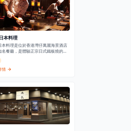
日本料理
日本料理是位於香港灣仔萬麗海景酒店
知名餐廳，是體驗正宗日式鐵板燒的頂
擇。餐廳以精緻的傳統日本料理和無可
的服務而聞名，在香港提供經典日式鐵
宴席已有超過35年的歷史，深受本地食
詳情
遊客喜愛。位於灣仔會議展覽中心旁，
提供壽司吧和鐵板燒用餐體驗，讓客人
近距離觀看廚師精湛的烹飪技藝。餐廳
優雅，適合商務宴請、情侶約會或慶祝
場合。每一道菜都選用最新鮮的時令食
由經驗豐富的日籍廚師精心製作，確保
最正宗的日式風味。松菱是香港餐飲界
日本料理的傑出目的地，為追求高品質
用餐體驗的客人提供難忘的美食之旅。