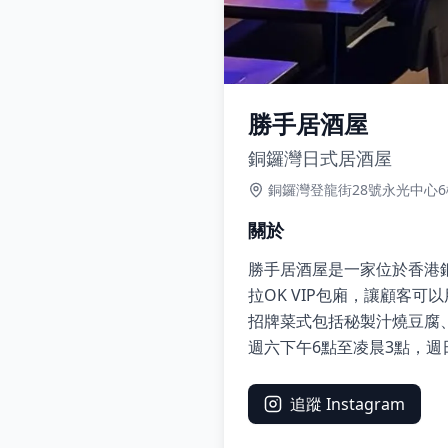
勝手居酒屋
銅鑼灣日式居酒屋
銅鑼灣登龍街28號永光中心6
關於
勝手居酒屋是一家位於香港
拉OK VIP包廂，讓顧客
招牌菜式包括秘製汁燒豆腐
週六下午6點至凌晨3點，
追蹤 Instagram