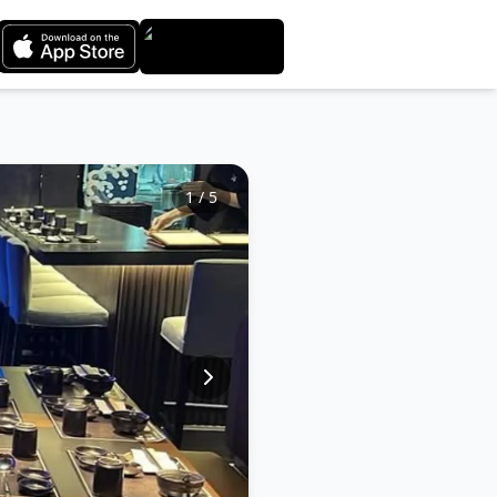
1
/
5