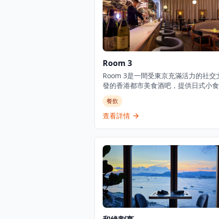
Room 3
Room 3是一間受東京充滿活力的社交
發的香港都市美食酒吧，提供日式小食
豐富的葡萄酒、威士忌、優質清酒和雞
餐飲
選擇。酒吧擁有寬敞時尚的室內設計和
花板，營造出優雅的用餐和飲酒氛圍。
查看詳情
式融合料理聞名，Room 3提供晚餐服
注於燒烤類食品和酒吧美食，是本地人
客的熱門目的地。這家establishmen
餐廳也是酒吧，在尖沙咀中心地帶提供
的都市用餐體驗。