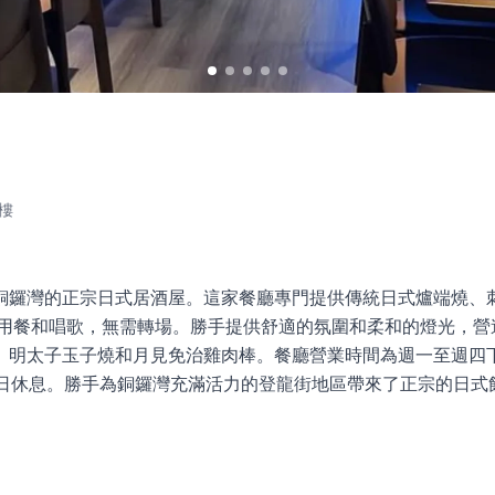
樓
銅鑼灣的正宗日式居酒屋。這家餐廳專門提供傳統日式爐端燒、
可以用餐和唱歌，無需轉場。勝手提供舒適的氛圍和柔和的燈光，
、明太子玉子燒和月見免治雞肉棒。餐廳營業時間為週一至週四下
週日休息。勝手為銅鑼灣充滿活力的登龍街地區帶來了正宗的日式