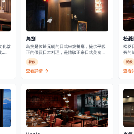
鳥捌
松菱
文化啟
鳥捌是位於元朗的日式串燒餐廳，提供平靚
松菱
以及
正的優質日本料理，是體驗正宗日式美食的
旁的
尾酒
理想選擇。餐廳主打新鮮刺身、炭火串燒及
級選
餐飲
餐飲
高天
廚師發辦套餐，採用時令食材，確保每一道
挑剔
以日
菜都展現最佳的風味和品質。位於元朗舊木
板燒
查看詳情
查看
務，專
綿校服位置，這間餐廳提供正宗的日式用餐
客和
和遊
體驗，晚市主打刺身、串燒等，亦有廚師發
松菱
t既是
辦，全部都用了時令魚料及食材。餐廳環境
可以
精緻
溫馨舒適，適合情侶約會或與朋友共聚，享
環境
受傳統日式料理的魅力。餐廳以在元朗區提
特殊
供高性價比的日本料理而聞名，無論是想要
材，
品嚐新鮮刺身還是享受炭火串燒的獨特風
呈現
味，鳥捌都能滿足您的需求。
正宗
日式