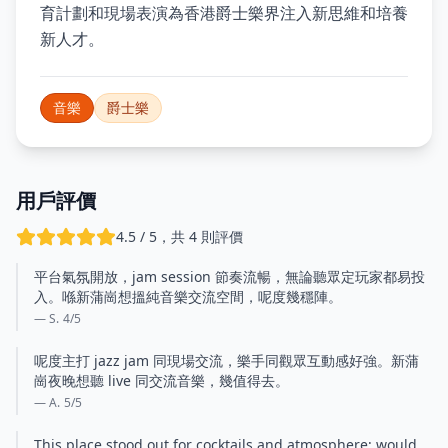
育計劃和現場表演為香港爵士樂界注入新思維和培養
新人才。
音樂
爵士樂
用戶評價
4.5 / 5，共 4 則評價
平台氣氛開放，jam session 節奏流暢，無論聽眾定玩家都易投
入。喺新蒲崗想搵純音樂交流空間，呢度幾穩陣。
— S.
4
/5
呢度主打 jazz jam 同現場交流，樂手同觀眾互動感好強。新蒲
崗夜晚想聽 live 同交流音樂，幾值得去。
— A.
5
/5
This place stood out for cocktails and atmosphere; would