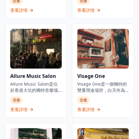
音樂
音樂
咀的心臟地帶。這個歷史
環的多元化音樂體驗中
悠久的場所以其熱鬧的氛
心，是體驗現場音樂和精
查看詳情
查看詳情
圍、真正的藝術氣息和令
緻飲酒的理想去處。酒吧
人印象深刻的現場爵士樂
提供新奧爾良風格雞尾
和藍調表演而聞名。該餐
酒，並從週三開始舉辦現
廳提供價格合理的精選飲
場爵士樂、靈魂樂和藍調
品，設有歡樂時光特價，
音樂表演，為客人帶來難
還有值得一試的酒吧食
忘的音樂體驗。作為The
物。作為香港標誌性夜生
Trilogy三個概念場所的一
活目的地之一，它已為本
部分，Ella在香港娛樂區的
地人和遊客服務超過50
中心地帶提供親密的爵士
年，一直保持著現場音樂
樂體驗，無論是想要享受
Allure Music Salon
Visage One
愛好者必訪景點的聲譽。
浪漫夜晚的情侶，還是尋
酒吧的裝潢充滿懷舊氣
Allure Music Salon是位
找獨特音樂體驗的音樂愛
Visage One是一個獨特的
息，牆上掛滿了音樂紀念
於香港大坑的獨特音樂場
好者，都能在這裡找到屬
雙重用途場所，白天作為
品和照片，見證了香港音
所，坐落在一座百年石屋
於自己的樂趣。酒吧環境
專業髮廊營運，每逢星期
音樂
音樂
樂文化的發展歷程。每晚
內，是體驗現場音樂和歷
優雅舒適，適合約會、商
六晚上則搖身一變成為親
都有專業的爵士樂和藍調
史文化的理想去處。沙龍
務聚會或慶祝特殊場合，
密的爵士酒吧。店主兼現
查看詳情
查看詳情
樂隊現場演出，為客人帶
舉辦親密的音樂晚會、工
讓客人在欣賞現場音樂的
場音樂愛好者Benky Chan
來精彩的音樂體驗。酒吧
作坊和活動，涵蓋從另類
同時，品味精緻的雞尾酒
每個星期六晚上8:30至
的氛圍輕鬆友好，無論是
民謠到爵士樂和探戈等各
和美好時光。
11:30開放這個小型髮廊，
音樂愛好者還是初次體驗
種音樂類型，為客人帶來
將其變成一個偽爵士酒