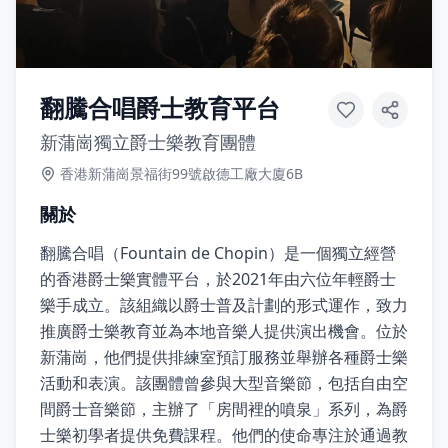
翻騰合唱爵士教育平台
新蒲崗獨立爵士樂教育團體
香港新蒲崗景福街99號啟德工廠大廈6B
關於
翻騰合唱（Fountain de Chopin）是一個獨立經營
的香港爵士樂實體平台，於2021年由六位年輕爵士
樂手成立。該組織以爵士普及計劃的形式運作，致力
推廣爵士樂教育並為本地音樂人提供演出機會。位於
新蒲崗，他們提供排練室預訂服務並舉辦各種爵士樂
活動和表演。該團體曾參與大型音樂節，包括自由空
間爵士音樂節，主辦了「房間裡的噴泉」系列，為爵
士樂初學者提供免費課程。他們的使命專注於通過教