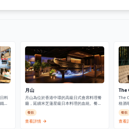
月山
The 
日料
月山為位於香港中環的高級日式會席料理餐
The
鐵板
廳，延續米芝蓮星級日本料理的血統。餐廳
格酒
舒
佔地3,000平方呎，由資深廚藝團隊領導，行
正宗
餐飲
餐飲
餐。
政總廚黃冠華來自「日山」，專精於以美酒
提供
供卓
配佳餚的會席料理，同時提供廚師發辦壽司
小食
查看詳情
查看
和敘
料理及各式地道和食選擇。餐廳專注於無菜
牙北部