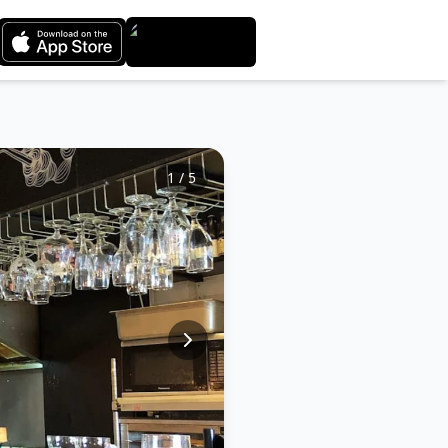
1
/
5