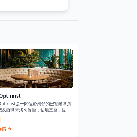
Optimist
 Optimist是一間位於灣仔的巴塞隆拿風
吧及西班牙烤肉餐廳，佔地三層，提供
慷慨的西班牙北部用餐體驗。餐廳專門
新鮮海鮮塔、烤優質肉類和傳統西班牙
，採用免服務費經營模式。憑藉其西班
詳情
料理和雞尾酒，The Optimist為客人