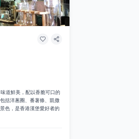
、味道鮮美，配以香脆可口的
菜包括洋蔥圈、番薯條、凱撒
濱景色，是香港漢堡愛好者的