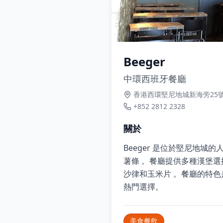
Beeger
中環西班牙餐廳
香港西環堅尼地城新海旁25
+852 2812 2328
關於
Beeger 是位於堅尼地
薯條 。餐廳提供多種漢堡
沙律和玉米片 。餐廳的特
熱門選擇。
美食餐飲