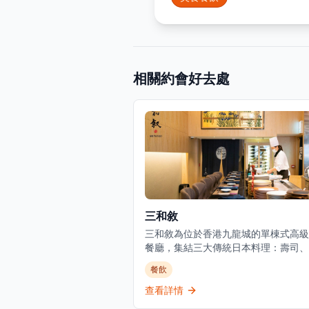
相關約會好去處
三和敘
三和敘為位於香港九龍城的單棟式高級
餐廳，集結三大傳統日本料理：壽司、
燒、爐端燒的日式餐飲概念。環境優美
餐飲
適，適合情侶約會、好友聚會及商業用
餐廳以優質食材呈獻高級日式料理，提
查看詳情
越的無菜單料理體驗。主要菜單包括三