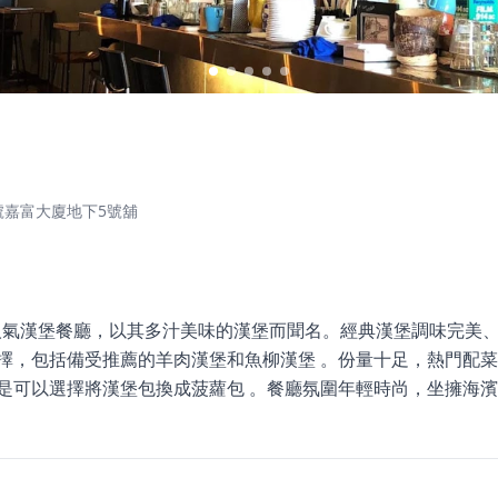
號嘉富大廈地下5號舖
城的人氣漢堡餐廳，以其多汁美味的漢堡而聞名。經典漢堡調味完美
選擇，包括備受推薦的羊肉漢堡和魚柳漢堡 。份量十足，熱門配
色是可以選擇將漢堡包換成菠蘿包 。餐廳氛圍年輕時尚，坐擁海