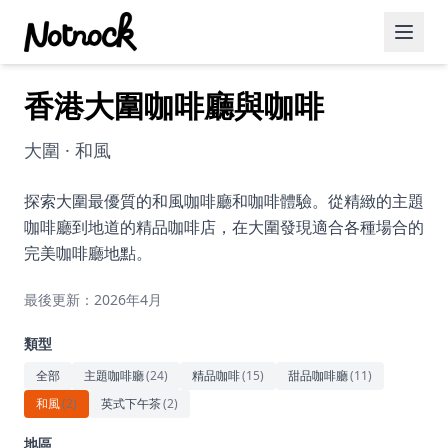
香港大圍咖啡廳與咖啡
精選活動
博客文章
大圍 · 和風
約會好去處
探索大圍最優質的和風咖啡廳和咖啡體驗。從精緻的主題
咖啡廳到地道的精品咖啡店，在大圍發現適合各種場合的
美食佳餚
完美咖啡廳地點。
品酒
最後更新：2026年4月
咖啡廳
類型
運動
全部
主題咖啡廳
(
24
)
精品咖啡
(
15
)
甜品咖啡廳
(
11
)
和風
(
2
)
英式下午茶
(
2
)
藝術文化
地區