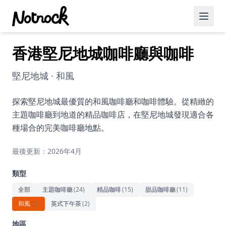
香港堅尼地城咖啡廳與咖啡
精選活動
博客文章
堅尼地城 · 和風
約會好去處
探索堅尼地城最優質的和風咖啡廳和咖啡體驗。從精緻的
主題咖啡廳到地道的精品咖啡店，在堅尼地城發現適合各
美食佳餚
種場合的完美咖啡廳地點。
品酒
最後更新：2026年4月
咖啡廳
類型
運動
全部
主題咖啡廳
(
24
)
精品咖啡
(
15
)
甜品咖啡廳
(
11
)
和風
(
2
)
英式下午茶
(
2
)
藝術文化
地區