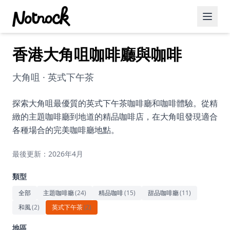
香港大角咀咖啡廳與咖啡
精選活動
博客文章
大角咀 · 英式下午茶
約會好去處
探索大角咀最優質的英式下午茶咖啡廳和咖啡體驗。從精
緻的主題咖啡廳到地道的精品咖啡店，在大角咀發現適合
美食佳餚
各種場合的完美咖啡廳地點。
品酒
最後更新：2026年4月
咖啡廳
類型
運動
全部
主題咖啡廳
(
24
)
精品咖啡
(
15
)
甜品咖啡廳
(
11
)
和風
(
2
)
英式下午茶
(
2
)
藝術文化
地區