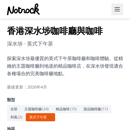
香港深水埗咖啡廳與咖啡
精選活動
博客文章
深水埗 · 英式下午茶
約會好去處
探索深水埗最優質的英式下午茶咖啡廳和咖啡體驗。從精
緻的主題咖啡廳到地道的精品咖啡店，在深水埗發現適合
美食佳餚
各種場合的完美咖啡廳地點。
品酒
最後更新：2026年4月
咖啡廳
類型
運動
全部
主題咖啡廳
(
24
)
精品咖啡
(
15
)
甜品咖啡廳
(
11
)
和風
(
2
)
英式下午茶
(
2
)
藝術文化
地區