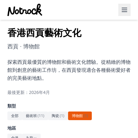
香港西貢藝術文化
精選活動
博客文章
西貢 · 博物館
約會好去處
探索西貢最優質的博物館和藝術文化體驗。從精緻的博物
館到創意的藝術工作坊，在西貢發現適合各種藝術愛好者
美食佳餚
的完美藝術地點。
品酒
最後更新：2026年4月
咖啡廳
類型
運動
全部
藝術班
(
11
)
陶瓷
(
1
)
博物館
(
1
)
藝術文化
地區
全港
九龍