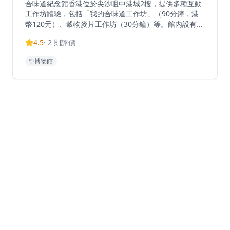
合味道紀念館香港位於尖沙咀中港城2樓，提供多種互動
工作坊體驗，包括「我的合味道工作坊」（90分鐘，港
幣120元）、穀物麥片工作坊（30分鐘）等。館內設有巨
大杯麵拍照區、泡麵DIY體驗、三個互動遊戲，讓訪客認
4.5
·
2
則評價
識風靡全球的麵食背後的趣味知識。所有訪客必須購買工
作坊門票（港幣60-120元），門票已包含展覽區域入
博物館
場。生日月份訪客可享特別優惠，包括獨家生日禮品及買
三送一優惠。開放時間：星期一、二、四、日上午11:15-
下午8:15；星期五、六及公眾假期上午11:15-下午8:15；
星期三休館。