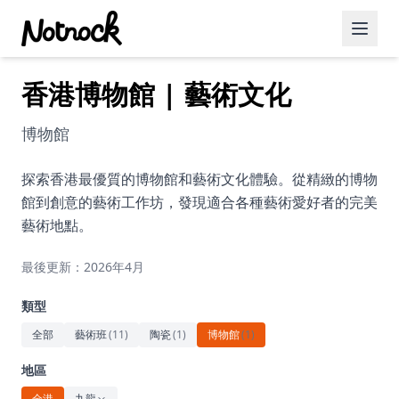
香港博物館 | 藝術文化
精選活動
博客文章
博物館
約會好去處
探索香港最優質的博物館和藝術文化體驗。從精緻的博物
館到創意的藝術工作坊，發現適合各種藝術愛好者的完美
美食佳餚
藝術地點。
品酒
最後更新：2026年4月
咖啡廳
類型
運動
全部
藝術班
(
11
)
陶瓷
(
1
)
博物館
(
1
)
藝術文化
地區
全港
九龍