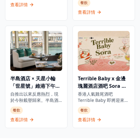
餐飲
熱狗！ 派對更設有多項派
忌培育活動。 活動將於5月
選擇：全日通行證（港幣
查看詳情
樓戶外空間 Sculpture
對遊戲，包括啤酒乒乓大
16至17日假香港海景嘉福
220元）或單次入場票（港
Park 即將搖身一變，成為
查看詳情
戰，以隊伍形式進行，將
洲際酒店舉行,用上酒店四
幣60元） 門票於2026年3
全城最令人心醉的天際雞
乒乓球投進敵隊的杯中；
層作展覽,呈獻1,500款各具
月18日上午10時開始發售
尾酒天地——《Sips by
另一款Titanic遊戲，玩家
特色的威士忌,以及逾65場
the Sea》期間限定登場。
輪流將啤酒倒入漂浮的烈
由各威士忌品牌大使及專
活動於2026年5月16日至
酒杯中，考驗技巧與運
家主持的大師課程。 尊貴
31日，每逢星期五、六、
氣，勝出者可贏得花樣年
嘉賓包括 Whiskyfun.com
日及公眾假期下午4時30分
華啤酒通行証一張。當晚
創辦人 Mr Serge
至晚上9時舉行。現場匯聚
更有音樂人現場打碟，以
Valentin、Elixir Distillers
多個來自亞洲50最佳酒吧
節拍強勁的音樂貫穿全
董事總經理 Mr Sukhinder
的頂尖調酒師，並帶來五
場，帶動熾熱氣氛，讓每
Singh,以及 Gordon &
款專為 K11 MUSEA 特別
半島酒店 × 天星小輪
Terrible Baby x 金邊
位賓客在啤酒、美食與音
MacPhail／Benromach
創作的獨家雞尾酒，讓調
浪中，盡情享受難忘一
全球銷售總監 Mr Richard
「世星號」維港下午茶
瑰麗酒店酒吧 Sora 限
酒工藝、日落餘暉與藝術
夜。
Urquhart,並雲集多位於全
裝置在此交織成一場感官
及黃昏雞尾酒遊船河
定快閃酒吧
自推出以來反應熱烈，現
香港人氣雞尾酒吧
球威士忌界極具影響力的
盛宴。 系列活動將以「Sip
於今秋載譽歸來。半島酒
Terrible Baby 即將迎來一
人仕。 活動讓對威士忌有
& Spin」（6月6日）作壓
店與天星小輪「世星號」
場萬眾期待的限定快閃！6
不同程度認識的愛好者聚
餐飲
餐飲
軸，由 Social Club Series
再度揚帆，帶來一系列精
月25日晚上7時，Terrible
首一堂,與世界頂尖威士忌
呈獻高能量雞尾酒派對，
緻的維港海上體驗。 下午
Baby 將攜手金邊瑰麗酒店
查看詳情
查看詳情
專家及品牌大使彼此交流,
為整個旅程畫上最精彩的
茶之旅讓客人於「世星
（Rosewood Phnom
擴闊對威士忌的視野,一同
句號。 無論你是雞尾酒愛
號」上遨遊壯麗維港，航
Penh）旗下傳奇天空酒吧
品鑒並分享限量版威士忌
好者，還是只想在海港夕
線途經尖沙咀、西九龍、
Sora，於逸東酒店4樓舉行