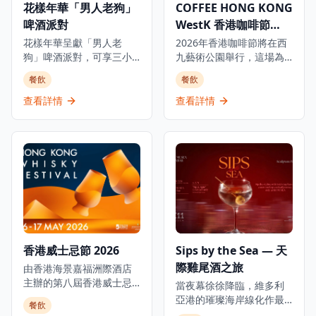
花樣年華「男人老狗」
COFFEE HONG KONG
啤酒派對
WestK 香港咖啡節
2026
花樣年華呈獻「男人老
2026年香港咖啡節將在西
狗」啤酒派對，可享三小
九藝術公園舉行，這場為
時任飲四款啤酒和任食佐
期四天的盛會展示本地咖
餐飲
餐飲
酒小食，加上DJ打碟、啤
啡文化精髓，同時歡迎國
酒遊戲炒熱氣氛，音樂、
際咖啡品牌和咖啡師參與
查看詳情
查看詳情
啤酒配上美食，讓您與好
交流。 活動每天呈現不同
友舉杯暢聚！ 派對提供四
主題： 第一天為香港最大
款啤酒，包括口感清爽的
規模的戶外咖啡音樂派
慕尼黑啤酒Löwenbräu、
對，融合DJ表演與咖啡文
經典啤酒Budweiser，以
化。 第二天配合兒童節，
及本地精釀啤酒品牌鬼佬
舉辦親子足球比賽等家庭
的兩款手工啤酒——帶有
友好活動。 第三天邀請參
咖啡與可可風味的鬼佬
加者在草地上體驗日出及
Stout及散發水果香氣和花
日落瑜伽，尋找身心平
香的鬼佬IPA。另有三款佐
衡。 第四天歡迎毛孩參
香港威士忌節 2026
Sips by the Sea — 天
酒小食，包括洋蔥圈配燒
與，舉辦寵物挑戰賽及促
際雞尾酒之旅
烤醬、波浪薯條，以及熱
由香港海景嘉福洲際酒店
進人寵互動的活動。 活動
狗DIY專區，讓大家隨心配
主辦的第八屆香港威士忌
以「一杯連繫世界」為理
當夜幕徐徐降臨，維多利
搭自己喜愛的醬料與配
節即將隆重舉行,這是城中
念，將咖啡文化延伸至不
亞港的璀璨海岸線化作最
餐飲
料，創造獨一無二的專屬
最大型的威士忌節及威士
同社群和生活方式。 票價
美的背景，K11 MUSEA 六