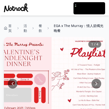
首
活
餐
EGA x The Murray：情人節燭光
頁
動
飲
晚餐
1
/
4