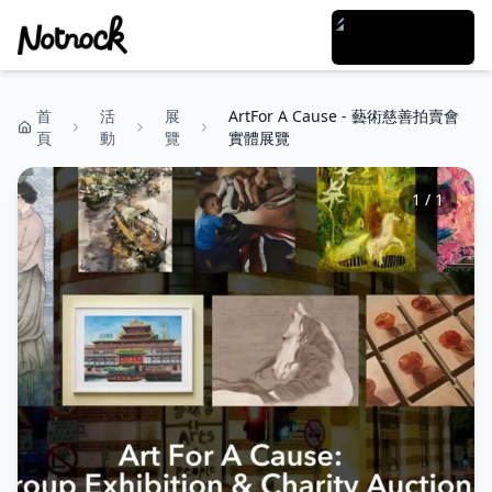
首
活
展
ArtFor A Cause - 藝術慈善拍賣會
頁
動
覽
實體展覽
1
/
1