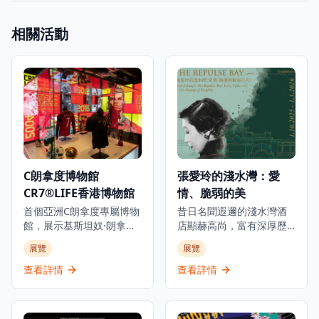
相關活動
C朗拿度博物館
張愛玲的淺水灣：愛
CR7®LIFE香港博物館
情、脆弱的美
首個亞洲C朗拿度專屬博物
昔日名聞遐邇的淺水灣酒
館，展示基斯坦奴·朗拿度
店顯赫高尚，富有深厚歷
的人生旅程、職業生涯和
史底蘊，是世界各地名人
展覽
展覽
生活，透過獨家視角呈現
雅士匯聚之地。今年正值
從未公開的故事，是足球
張愛玲逝世三十週年之
查看詳情
查看詳情
迷和體育愛好者必訪的景
際，淺水灣影灣園隆重呈
點。這個獨特體驗讓參觀
獻「張愛玲的淺水灣：愛
者深入了解這位足球傳奇
情、脆弱的美」展覽，探