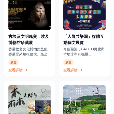
巨星的世界，展出個人珍
索這位文學巨匠與淺水灣
藏品、互動展示和沉浸式
酒店這座地標的深厚聯
展覽，包括他的獎盃、球
繫。展覽將於2025年10月
衣、簽名物品等珍貴收
1日至2026年3月1日舉
藏。博物館位於K11
行，邀請觀眾穿梭淺水灣
MUSEA，不僅展示C朗拿
酒店的歷史與張愛玲的文
度的職業成就，更深入探
學光芒，了解酒店如何成
古埃及文明瑰寶：埃及
「人野共樂園」媒體互
索他的個人生活和成長歷
為這位中國文壇傳奇的靈
博物館珍藏展
動藝文展覽
程，讓參觀者全面了解這
感來源，在時代流轉中如
位足球巨星的傳奇故事。
何啟發她的創作。是次展
香港故宮文化博物館呈獻
今個聖誕，GATE33再度與
無論是足球迷、體育愛好
覽將展出多件珍貴藏品，
香港歷來規模最大、最全
本地非牟利機構
者還是想要了解足球文化
包括1941年的酒店菜單、
面及展期最長的古埃及珍
ALAN（ARTISTS who
展覽
展覽
的遊客，都能在這個博物
歷史照片及從未曝光的資
寶展覽。這個里程碑式的
LOVE ANIMALS &
館中找到屬於自己的樂
料，見證淺水灣酒店的輝
展覽與埃及最高文物委員
NATURE）攜手呈獻極具意
查看詳情
查看詳情
趣，感受足球運動的魅力
煌歷史。除此之外，展覽
會合作，展出來自七間主
義的物種共融藝文項目，
和C朗拿度的傳奇人生。
中更特別展出由香港都會
要埃及博物館及塞加拉考
透過充滿玩味的互動作
大學慷慨借出之張愛玲手
古遺址的250件珍貴文物。
品，化身動物視角，親身
稿和信件複製品，讓觀眾
展覽透過四個主題部分追
經歷牠們在都市中的挑
可以一暏張愛玲的內心世
溯古埃及文明5000年的發
戰。 由香港、日本及意大
界，了解淺水灣酒店如何
展：「法老的國度」、
利的藝術家共同創作，以
滋養她去探索渴望、追逐
「圖坦卡門的世界」、
「都市叢林」為背景的奇
必朽世界的美麗剎那。
「塞加拉的秘密」及「古
幻動物派對。展覽打造七