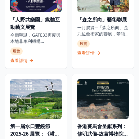
行，邀請觀眾穿梭淺水灣
「塞加拉的秘密」及「古
酒店的歷史與張愛玲的文
埃及與世界」。重點展品
學光芒，了解酒店如何成
包括阿肯那頓和圖坦卡門
「人野共樂園」媒體互
「森之所向」藝術聯展
為這位中國文壇傳奇的靈
的巨型雕像、黃金飾物、
動藝文展覽
感來源，在時代流轉中如
大型棺槨、動物木乃伊及
一月展覽─「森之所向」是
何啟發她的創作。是次展
最新考古發現。所有文物
九位藝術家的聯展，帶領
今個聖誕，GATE33再度與
覽將展出多件珍貴藏品，
均首次在香港展出，其中
觀眾進入純粹的創作世
本地非牟利機構
展覽
包括1941年的酒店菜單、
許多更是首次在埃及以外
界，發掘真誠的藝術家之
ALAN（ARTISTS who
展覽
歷史照片及從未曝光的資
地區展出。
旅。展覽名稱源自一篇文
查看詳情
LOVE ANIMALS &
料，見證淺水灣酒店的輝
字，啟發藝術家對「心之
NATURE）攜手呈獻極具意
查看詳情
煌歷史。除此之外，展覽
所向」的體悟。 今次聯展
義的物種共融藝文項目，
中更特別展出由香港都會
的藝術家選擇「森」作為
透過充滿玩味的互動作
大學慷慨借出之張愛玲手
展名，正如選擇回歸原
品，化身動物視角，親身
稿和信件複製品，讓觀眾
始，也象徵珍惜每一張紙
經歷牠們在都市中的挑
可以一暏張愛玲的內心世
的來源——提醒自己創作
戰。 由香港、日本及意大
界，了解淺水灣酒店如何
始於最純粹的初心，不在
利的藝術家共同創作，以
滋養她去探索渴望、追逐
乎好壞，而是那份純粹創
「都市叢林」為背景的奇
必朽世界的美麗剎那。
作的心。 藝術家們共同探
幻動物派對。展覽打造七
索著內心的奧秘，重拾初
大互動展區，帶領觀眾從
心。畫室不僅是工作的場
都市動物的視角出發，親
第一屆水口豐饒節
香港賽馬會呈獻系列：
所，更是藝術探索和自我
身體驗其困境。 包括日本
發現的空間。 展覽費用全
2025-26 展覽：《耕作
修明武備-故宮博物院藏
神奈川設計團隊Sino Inc.