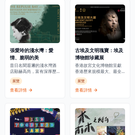
張愛玲的淺水灣：愛
古埃及文明瑰寶：埃及
情、脆弱的美
博物館珍藏展
昔日名聞遐邇的淺水灣酒
香港故宮文化博物館呈獻
店顯赫高尚，富有深厚歷
香港歷來規模最大、最全
史底蘊，是世界各地名人
面及展期最長的古埃及珍
展覽
展覽
雅士匯聚之地。今年正值
寶展覽。這個里程碑式的
張愛玲逝世三十週年之
展覽與埃及最高文物委員
查看詳情
查看詳情
際，淺水灣影灣園隆重呈
會合作，展出來自七間主
獻「張愛玲的淺水灣：愛
要埃及博物館及塞加拉考
情、脆弱的美」展覽，探
古遺址的250件珍貴文物。
索這位文學巨匠與淺水灣
展覽透過四個主題部分追
酒店這座地標的深厚聯
溯古埃及文明5000年的發
繫。展覽將於2025年10月
展：「法老的國度」、
1日至2026年3月1日舉
「圖坦卡門的世界」、