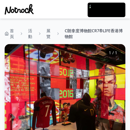
首
活
展
C朗拿度博物館CR7®LIFE香港博
頁
動
覽
物館
1
/
1