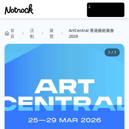
首
活
展
ArtCentral 香港藝術展會
頁
動
覽
2026
1
/
1