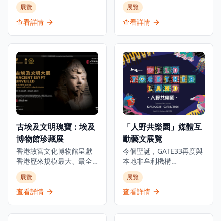
的人生旅程、職業生涯和
史底蘊，是世界各地名人
展覽
展覽
生活，透過獨家視角呈現
雅士匯聚之地。今年正值
從未公開的故事，是足球
張愛玲逝世三十週年之
查看詳情
查看詳情
迷和體育愛好者必訪的景
際，淺水灣影灣園隆重呈
點。這個獨特體驗讓參觀
獻「張愛玲的淺水灣：愛
者深入了解這位足球傳奇
情、脆弱的美」展覽，探
巨星的世界，展出個人珍
索這位文學巨匠與淺水灣
藏品、互動展示和沉浸式
酒店這座地標的深厚聯
展覽，包括他的獎盃、球
繫。展覽將於2025年10月
衣、簽名物品等珍貴收
1日至2026年3月1日舉
藏。博物館位於K11
行，邀請觀眾穿梭淺水灣
MUSEA，不僅展示C朗拿
酒店的歷史與張愛玲的文
度的職業成就，更深入探
學光芒，了解酒店如何成
古埃及文明瑰寶：埃及
「人野共樂園」媒體互
索他的個人生活和成長歷
為這位中國文壇傳奇的靈
博物館珍藏展
動藝文展覽
程，讓參觀者全面了解這
感來源，在時代流轉中如
位足球巨星的傳奇故事。
何啟發她的創作。是次展
香港故宮文化博物館呈獻
今個聖誕，GATE33再度與
無論是足球迷、體育愛好
覽將展出多件珍貴藏品，
香港歷來規模最大、最全
本地非牟利機構
者還是想要了解足球文化
包括1941年的酒店菜單、
面及展期最長的古埃及珍
ALAN（ARTISTS who
展覽
展覽
的遊客，都能在這個博物
歷史照片及從未曝光的資
寶展覽。這個里程碑式的
LOVE ANIMALS &
館中找到屬於自己的樂
料，見證淺水灣酒店的輝
展覽與埃及最高文物委員
NATURE）攜手呈獻極具意
查看詳情
查看詳情
趣，感受足球運動的魅力
煌歷史。除此之外，展覽
會合作，展出來自七間主
義的物種共融藝文項目，
和C朗拿度的傳奇人生。
中更特別展出由香港都會
要埃及博物館及塞加拉考
透過充滿玩味的互動作
大學慷慨借出之張愛玲手
古遺址的250件珍貴文物。
品，化身動物視角，親身