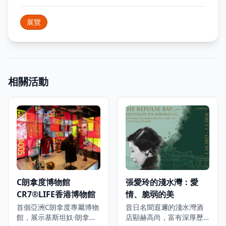
展覽
相關活動
C朗拿度博物館
張愛玲的淺水灣：愛
CR7®LIFE香港博物館
情、脆弱的美
首個亞洲C朗拿度專屬博物
昔日名聞遐邇的淺水灣酒
館，展示基斯坦奴·朗拿度
店顯赫高尚，富有深厚歷