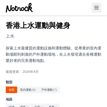
香港上水運動與健身
精選活動
博客文章
上水
約會好去處
探索上水最優質的運動設施和運動體驗。從專業的室內運
動場館到刺激的戶外運動場地，在上水發現適合各種運動
美食佳餚
愛好者的完美運動地點。
品酒
最後更新：2026年4月
咖啡廳
類型
運動
全部
室內運動
(
6
)
戶外運動
(
1
)
藝術文化
地區
全港
港島
九龍
新界