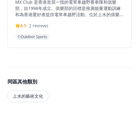
MX Club 是香港首屈一指的電單車越野賽車隊和俱樂
部，自1996年成立。俱樂部的目標是推廣能量運動訓練
和為香港愛好者提供電單車越野活動。位於上水的俱樂部
為各級騎手提供電單車越野體驗、ATV冒險和泥地單車訓
4.5
·
2
reviews
練。設施提供教練課程，包括平道訓練，旨在提升電單車
騎士的平衡、彎道技巧、緊急煞車、甩尾技術、濕地駕駛
Outdoor Sports
和障礙駕駛技能。年度會員費為每年1,800港元，擁有自
己單車的會員每日場地費用為150港元。
同區其他類別
上水的藝術文化