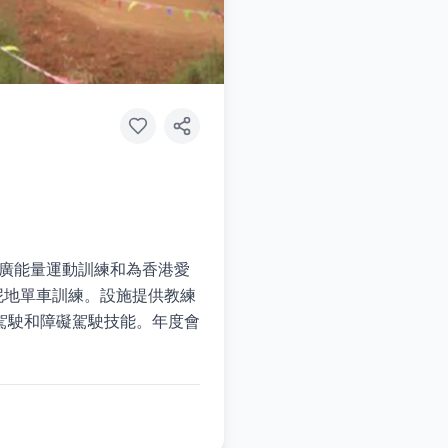
是推廣能量運動訓練和為香港愛
泥地單車訓練。設施提供教練
駕駛和障礙駕駛技能。年度會