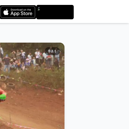
1
/
1