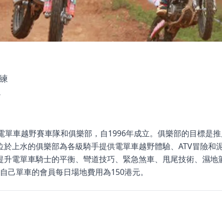
練
路
一指的電單車越野賽車隊和俱樂部，自1996年成立。俱樂部的目標
位於上水的俱樂部為各級騎手提供電單車越野體驗、ATV冒險和
提升電單車騎士的平衡、彎道技巧、緊急煞車、甩尾技術、濕地
有自己單車的會員每日場地費用為150港元。