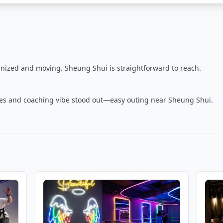
nized and moving. Sheung Shui is straightforward to reach.
ties and coaching vibe stood out—easy outing near Sheung Shui.