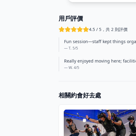
用戶評價
4.5 / 5，共 2 則評價
Fun session—staff kept things orga
— T.
5
/5
Really enjoyed moving here; facili
— W.
4
/5
相關約會好去處