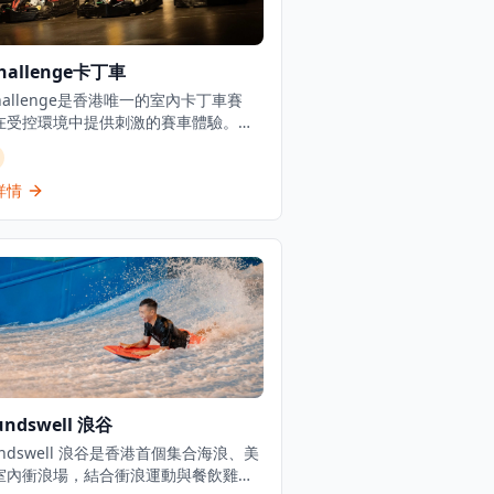
Challenge卡丁車
Challenge是香港唯一的室內卡丁車賽
在受控環境中提供刺激的賽車體驗。位
文田的這個頂級卡丁車目的地設有專業
設施，配備計時系統和安全設備。該場
顧不同年齡層，設有多個賽道選項，包
詳情
有挑戰性彎道的主賽道，以及為年幼兒
設的迷你電動車兒童友善區域。該設施
供漂移卡丁車以增強賽車體驗。全週均
車時段，週末和公眾假期的6分鐘賽車體
港幣100元起。場地包括餐廳等額外設
使其成為家庭和賽車愛好者的完整娛樂
地。
undswell 浪谷
undswell 浪谷是香港首個集合海浪、美
室內衝浪場，結合衝浪運動與餐飲雞尾