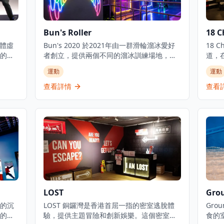
Bun's Roller
18 
團體虛
Bun's 2020 於2021年由一群滑輪溜冰愛好
18 
的地
者創立，提供兩個不同的溜冰訓練場地，適
道，
先進
合初學者和有經驗的滑輪愛好者。這個懷舊
於何
運動
運動
人冒險
滾軸溜冰場地重現了80年代的經典溜冰文
賽車
企業
化，為香港人帶來充滿懷舊情懷的娛樂體
地照
查看詳情
查看
刺激的
驗。場地設有專業的溜冰設備和保護設施，
括具
間中
確保參與者的安全。無論是初次嘗試滾軸溜
童而
題。
冰的新手，還是想要重溫童年回憶的資深愛
還提
舒適
好者，都能在這裡找到適合的活動。場地提
有賽
設
供不同難度的溜冰課程，包括基礎技巧教
驗由
驗，通
學、進階花式溜冰訓練，以及團體活動安
施，
線預
排。除了溜冰體驗外，場地還定期舉辦主題
目的
派對和懷舊音樂夜，讓參與者在充滿復古氛
圍的環境中享受溜冰樂趣。Bun's Roller不
僅是一個運動場所，更是一個連接過去與現
LOST
Gro
在、讓不同年齡層的人都能享受懷舊娛樂的
的沉
文化空間。
LOST 銅鑼灣是香港首屈一指的密室逃脫體
Gro
的團
驗，提供主題冒險和創新娛樂。這個密室遊
食的