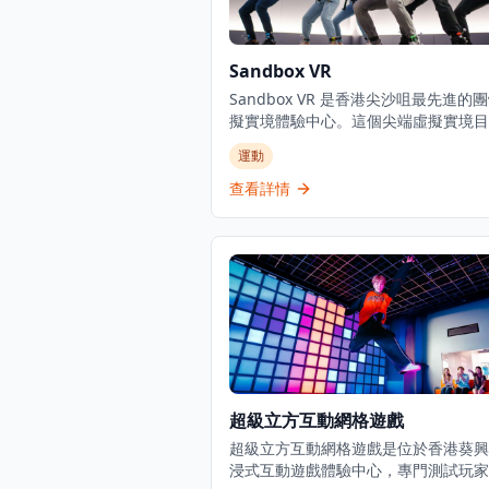
Sandbox VR
Sandbox VR 是香港尖沙咀最先進的
擬實境體驗中心。這個尖端虛擬實境目
結合全身動作捕捉、觸覺反饋技術和最
運動
的VR頭戴設備，創造真正沉浸式的多
體驗。無論是朋友聚會、家庭活動還是
查看詳情
團隊建設，Sandbox VR 都提供多種
遊戲場景，讓玩家可以在共享的虛擬空
一起對抗殭屍、探索外星世界或解決謎
場地設有專屬的私人房間，確保獨特且
的體驗。配備專業工作人員指導和頂級
備，Sandbox VR 提供難忘的娛樂體
過創新科技將人們聚集在一起。立即在
訂，體驗香港頂級VR景點之一！
超級立方互動網格遊戲
超級立方互動網格遊戲是位於香港葵興
浸式互動遊戲體驗中心，專門測試玩家