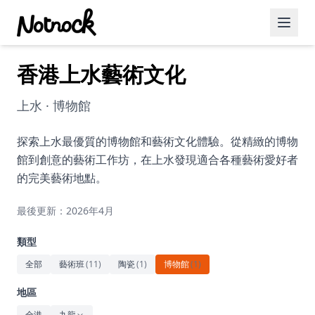
香港上水藝術文化
精選活動
博客文章
上水 · 博物館
約會好去處
探索上水最優質的博物館和藝術文化體驗。從精緻的博物
館到創意的藝術工作坊，在上水發現適合各種藝術愛好者
美食佳餚
的完美藝術地點。
品酒
最後更新：2026年4月
咖啡廳
類型
運動
全部
藝術班
(
11
)
陶瓷
(
1
)
博物館
(
1
)
藝術文化
地區
全港
九龍