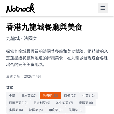
香港九龍城餐廳與美食
精選活動
博客文章
九龍城 · 法國菜
約會好去處
探索九龍城最優質的法國菜餐廳和美食體驗。從精緻的米
芝蓮星級餐廳到地道的街頭美食，在九龍城發現適合各種
美食佳餚
場合的完美美食地點。
品酒
最後更新：2026年4月
咖啡廳
菜式
運動
全部
日本菜
(
27
)
法國菜
(
23
)
西餐
(
22
)
中菜
(
12
)
西班牙菜
(
10
)
意大利菜
(
9
)
地中海菜
(
7
)
泰國菜
(
6
)
藝術文化
多國菜
(
6
)
韓國菜
(
5
)
印度菜
(
3
)
美國菜
(
3
)