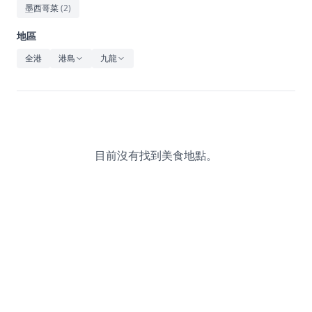
休閒
墨西哥菜
(
2
)
音樂
地區
全港
港島
九龍
目前沒有找到美食地點。