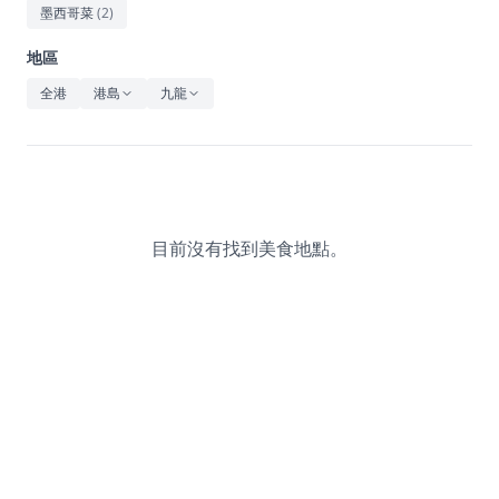
休閒
墨西哥菜
(
2
)
音樂
地區
全港
港島
九龍
目前沒有找到美食地點。