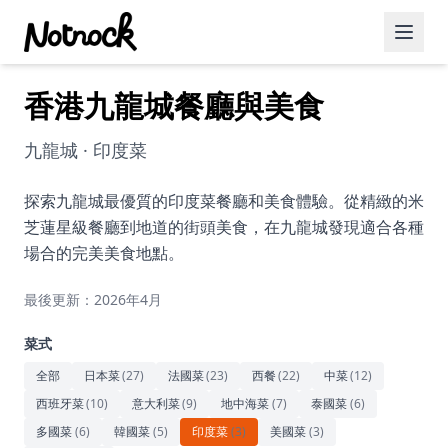
香港九龍城餐廳與美食
精選活動
博客文章
九龍城 · 印度菜
約會好去處
探索九龍城最優質的印度菜餐廳和美食體驗。從精緻的米
芝蓮星級餐廳到地道的街頭美食，在九龍城發現適合各種
美食佳餚
場合的完美美食地點。
品酒
最後更新：2026年4月
咖啡廳
菜式
運動
全部
日本菜
(
27
)
法國菜
(
23
)
西餐
(
22
)
中菜
(
12
)
西班牙菜
(
10
)
意大利菜
(
9
)
地中海菜
(
7
)
泰國菜
(
6
)
藝術文化
多國菜
(
6
)
韓國菜
(
5
)
印度菜
(
3
)
美國菜
(
3
)