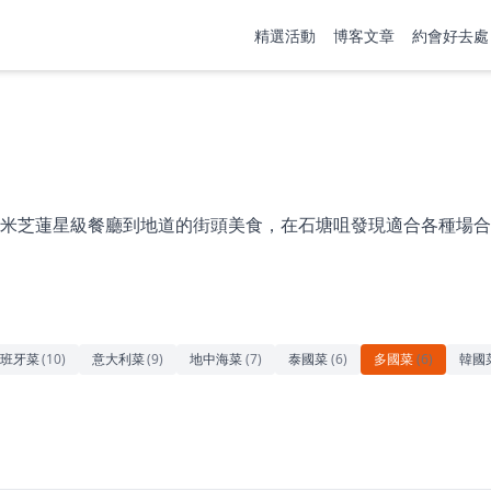
精選活動
博客文章
約會好去處
米芝蓮星級餐廳到地道的街頭美食，在石塘咀發現適合各種場合
班牙菜
(
10
)
意大利菜
(
9
)
地中海菜
(
7
)
泰國菜
(
6
)
多國菜
(
6
)
韓國