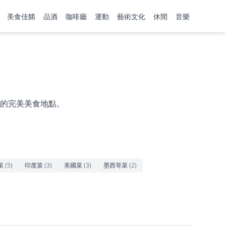
美食佳餚
品酒
咖啡廳
運動
藝術文化
休閒
音樂
的完美美食地點。
菜
(
5
)
印度菜
(
3
)
美國菜
(
3
)
墨西哥菜
(
2
)