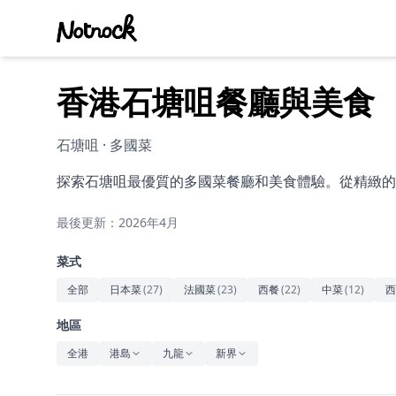
香港石塘咀餐廳與美食
石塘咀 · 多國菜
探索石塘咀最優質的多國菜餐廳和美食體驗。從精緻的
最後更新：2026年4月
菜式
全部
日本菜
(
27
)
法國菜
(
23
)
西餐
(
22
)
中菜
(
12
)
西
地區
全港
港島
九龍
新界