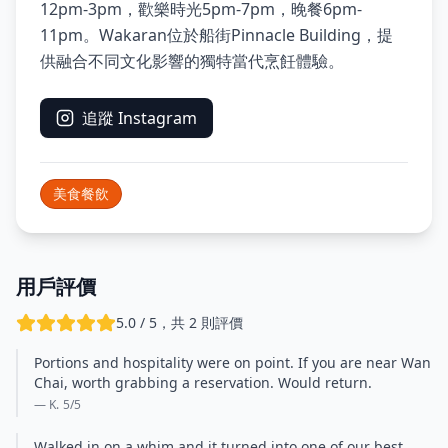
12pm-3pm，歡樂時光5pm-7pm，晚餐6pm-
11pm。Wakaran位於船街Pinnacle Building，提
供融合不同文化影響的獨特當代烹飪體驗。
追蹤 Instagram
美食餐飲
用戶評價
5.0 / 5，共 2 則評價
Portions and hospitality were on point. If you are near Wan
Chai, worth grabbing a reservation. Would return.
— K.
5
/5
Walked in on a whim and it turned into one of our best