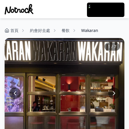
首頁
約會好去處
餐飲
Wakaran
1
/
7