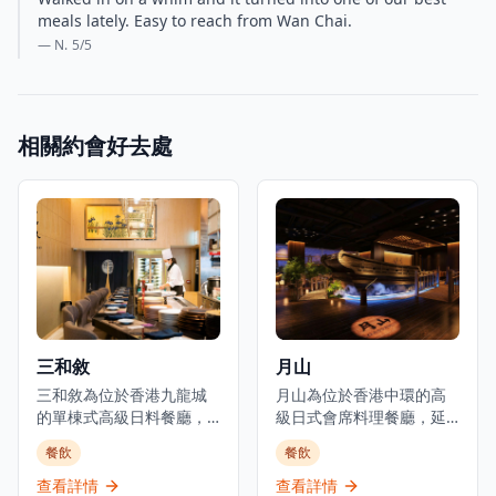
meals lately. Easy to reach from Wan Chai.
— N.
5
/5
相關約會好去處
三和敘
月山
三和敘為位於香港九龍城
月山為位於香港中環的高
的單棟式高級日料餐廳，
級日式會席料理餐廳，延
集結三大傳統日本料理：
續米芝蓮星級日本料理的
餐飲
餐飲
壽司、鐵板燒、爐端燒的
血統。餐廳佔地3,000平方
日式餐飲概念。環境優美
呎，由資深廚藝團隊領
查看詳情
查看詳情