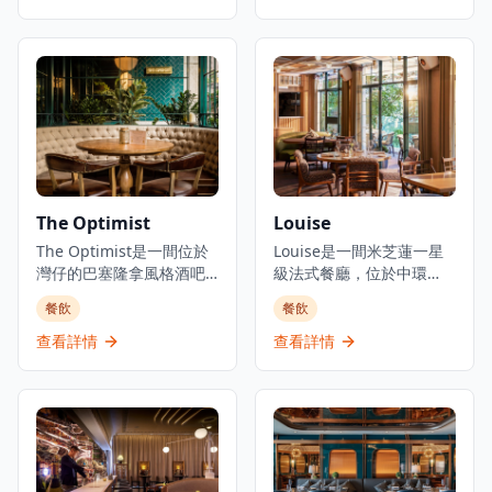
舒適，適合情侶約會、好
導，行政總廚黃冠華來自
友聚會及商業用餐。餐廳
「日山」，專精於以美酒
以優質食材呈獻高級日式
配佳餚的會席料理，同時
料理，提供卓越的無菜單
提供廚師發辦壽司料理及
料理體驗。主要菜單包括
各式地道和食選擇。餐廳
三和敘御膳系列，如香煎
專注於無菜單料理及會席
法國鴨肝伴美國安格斯牛
晚餐體驗，體現日本飲食
柳御膳（HK$268起）、燒
文化中「時令食材」的精
西京味噌銀鱈魚御膳
神。季節性輪換的無菜單
（HK$228起）等精緻料
套餐定價為港幣1,580元，
The Optimist
Louise
理。結合高級料理與聚會
帶領食客展開多道菜式的
元素，三和敘致力於為客
The Optimist是一間位於
美食之旅。餐廳位於H
Louise是一間米芝蓮一星
人提供頂級的日式用餐體
灣仔的巴塞隆拿風格酒吧
Queen's，提供精緻用餐
級法式餐廳，位於中環
驗。
及西班牙烤肉餐廳，佔地
體驗，採預約制服務。
PMQ（前已婚警察宿舍）
餐飲
餐飲
三層，提供正宗慷慨的西
的兩層歷史建築內，是香
班牙北部用餐體驗。餐廳
港的創意中心。這是JIA
查看詳情
查看詳情
專門提供新鮮海鮮塔、烤
Group創辦人Yenn Wong
優質肉類和傳統西班牙小
與著名法籍主廚Julien
食，採用免服務費經營模
Royer（前亞洲50最佳餐廳
式。憑藉其西班牙北部料
第一名Odette主廚）的合
理和雞尾酒，The
作項目，提供溫馨的法式
Optimist為客人提供正宗
料理和真誠的款待服務。