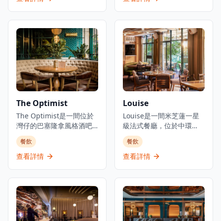
舒適，適合情侶約會、好
導，行政總廚黃冠華來自
友聚會及商業用餐。餐廳
「日山」，專精於以美酒
以優質食材呈獻高級日式
配佳餚的會席料理，同時
料理，提供卓越的無菜單
提供廚師發辦壽司料理及
料理體驗。主要菜單包括
各式地道和食選擇。餐廳
三和敘御膳系列，如香煎
專注於無菜單料理及會席
法國鴨肝伴美國安格斯牛
晚餐體驗，體現日本飲食
柳御膳（HK$268起）、燒
文化中「時令食材」的精
西京味噌銀鱈魚御膳
神。季節性輪換的無菜單
（HK$228起）等精緻料
套餐定價為港幣1,580元，
The Optimist
Louise
理。結合高級料理與聚會
帶領食客展開多道菜式的
元素，三和敘致力於為客
The Optimist是一間位於
美食之旅。餐廳位於H
Louise是一間米芝蓮一星
人提供頂級的日式用餐體
灣仔的巴塞隆拿風格酒吧
Queen's，提供精緻用餐
級法式餐廳，位於中環
驗。
及西班牙烤肉餐廳，佔地
體驗，採預約制服務。
PMQ（前已婚警察宿舍）
餐飲
餐飲
三層，提供正宗慷慨的西
的兩層歷史建築內，是香
班牙北部用餐體驗。餐廳
港的創意中心。這是JIA
查看詳情
查看詳情
專門提供新鮮海鮮塔、烤
Group創辦人Yenn Wong
優質肉類和傳統西班牙小
與著名法籍主廚Julien
食，採用免服務費經營模
Royer（前亞洲50最佳餐廳
式。憑藉其西班牙北部料
第一名Odette主廚）的合
理和雞尾酒，The
作項目，提供溫馨的法式
Optimist為客人提供正宗
料理和真誠的款待服務。