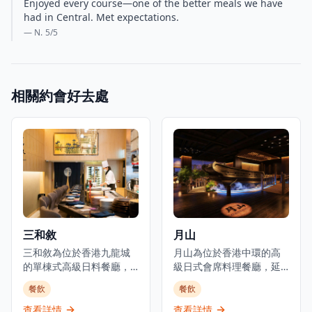
Enjoyed every course—one of the better meals we have
had in Central. Met expectations.
— N.
5
/5
相關約會好去處
三和敘
月山
三和敘為位於香港九龍城
月山為位於香港中環的高
的單棟式高級日料餐廳，
級日式會席料理餐廳，延
集結三大傳統日本料理：
續米芝蓮星級日本料理的
餐飲
餐飲
壽司、鐵板燒、爐端燒的
血統。餐廳佔地3,000平方
日式餐飲概念。環境優美
呎，由資深廚藝團隊領
查看詳情
查看詳情